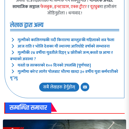
अथवा
९८४०६७०२७०
मा सम्पर्क गर्न सक्नुहुनेछ ।
नागरिक अपडेट
सामाजिक सञ्जाल
फेसबुक
,
इन्स्टाग्राम
,
एक्स ट्वीटर
र
यूट्युब
मा हामीसंग
जोडिनुहोला । धन्यवाद !
लेखक द्वारा अन्य
गुल्मीको कालिगण्डकी नदी किनारमा बाग्लुङकी महिलाको शव फेला
आज राति र भोलि देशका यी स्थानमा आरिघोप्टे वर्षाको सम्भावना
गुल्मीकी २४ वर्षीया युवतीले दिइन् ४ छोरीको जन्म,कस्तो छ आमा र
बच्चाको अवस्था ?
यस्तो छ सरकारको १०० दिनको उपलब्धि [पूर्णपाठ]
गुल्मीमा करेन्ट लागेर पोलबाट भीरमा खस्दा ३० वर्षीय युवा कर्मचारीको
मृ”त्यु
सबै लेखहरु हेर्नुहोस्
सम्बन्धित समाचार