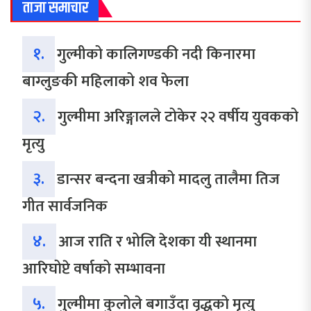
ताजा समाचार
१.
गुल्मीको कालिगण्डकी नदी किनारमा
बाग्लुङकी महिलाको शव फेला
२.
गुल्मीमा अरिङ्गालले टोकेर २२ वर्षीय युवकको
मृत्यु
३.
डान्सर बन्दना खत्रीको मादलु तालैमा तिज
गीत सार्वजनिक
४.
आज राति र भोलि देशका यी स्थानमा
आरिघोप्टे वर्षाको सम्भावना
५.
गुल्मीमा कुलोले बगाउँदा वृद्धको मृत्यु