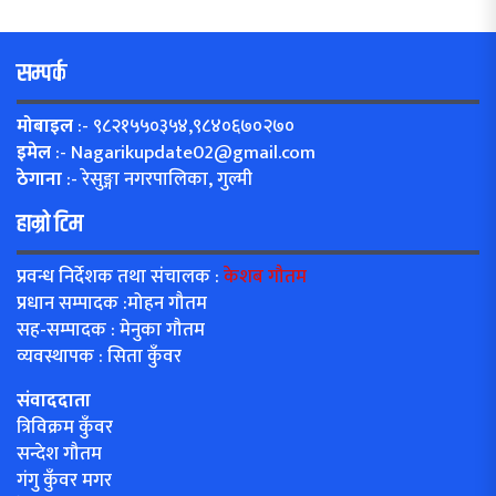
सम्पर्क
मोबाइल
:- ९८२१५५०३५४,९८४०६७०२७०
इमेल
:-
Nagarikupdate02@gmail.com
ठेगाना
:- रेसुङ्गा नगरपालिका, गुल्मी
हाम्रो टिम
प्रवन्ध निर्देशक तथा संचालक :
केशब गौतम
प्रधान सम्पादक :मोहन गौतम
सह-सम्पादक : मेनुका गौतम
व्यवस्थापक : सिता कुँवर
संवाददाता
त्रिविक्रम कुँवर
सन्देश गौतम
गंगु कुँवर मगर