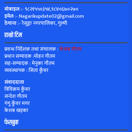
मोबाइल
:- ९८२१५५०३५४,९८४०६७०२७०
इमेल
:-
Nagarikupdate02@gmail.com
ठेगाना
:- रेसुङ्गा नगरपालिका, गुल्मी
हाम्रो टिम
प्रवन्ध निर्देशक तथा संचालक :
केशब गौतम
प्रधान सम्पादक :मोहन गौतम
सह-सम्पादक : मेनुका गौतम
व्यवस्थापक : सिता कुँवर
संवाददाता
त्रिविक्रम कुँवर
सन्देश गौतम
गंगु कुँवर मगर
केशब खड्का
फेसबुक