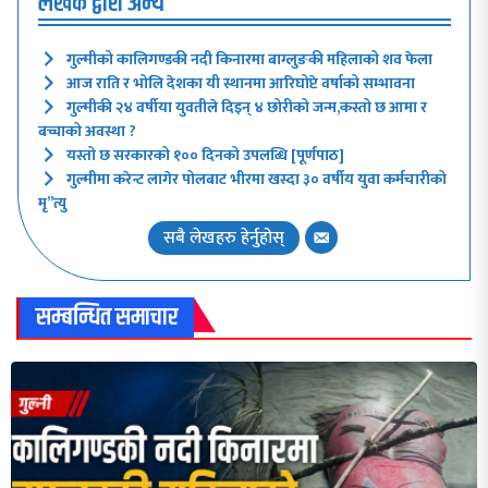
लेखक द्वारा अन्य
गुल्मीको कालिगण्डकी नदी किनारमा बाग्लुङकी महिलाको शव फेला
आज राति र भोलि देशका यी स्थानमा आरिघोप्टे वर्षाको सम्भावना
गुल्मीकी २४ वर्षीया युवतीले दिइन् ४ छोरीको जन्म,कस्तो छ आमा र
बच्चाको अवस्था ?
यस्तो छ सरकारको १०० दिनको उपलब्धि [पूर्णपाठ]
गुल्मीमा करेन्ट लागेर पोलबाट भीरमा खस्दा ३० वर्षीय युवा कर्मचारीको
मृ”त्यु
सबै लेखहरु हेर्नुहोस्
सम्बन्धित समाचार