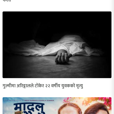
फेला
गुल्मीमा अरिङ्गालले टोकेर २२ वर्षीय युवकको मृत्यु