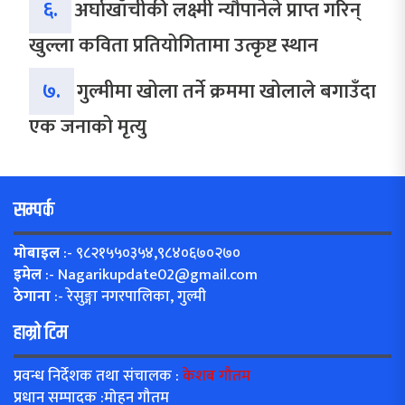
६.
अर्घाखाँचीकी लक्ष्मी न्यौपानेले प्राप्त गरिन्
खुल्ला कविता प्रतियोगितामा उत्कृष्ट स्थान
७.
गुल्मीमा खोला तर्ने क्रममा खोलाले बगाउँदा
एक जनाको मृत्यु
सम्पर्क
मोबाइल
:- ९८२१५५०३५४,९८४०६७०२७०
इमेल
:-
Nagarikupdate02@gmail.com
ठेगाना
:- रेसुङ्गा नगरपालिका, गुल्मी
हाम्रो टिम
प्रवन्ध निर्देशक तथा संचालक :
केशब गौतम
प्रधान सम्पादक :मोहन गौतम