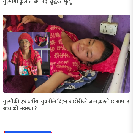
गुल्मीमा कुलोले बगाउँदा वृद्धको मृत्यु
गुल्मीकी २४ वर्षीया युवतीले दिइन् ४ छोरीको जन्म,कस्तो छ आमा र
बच्चाको अवस्था ?