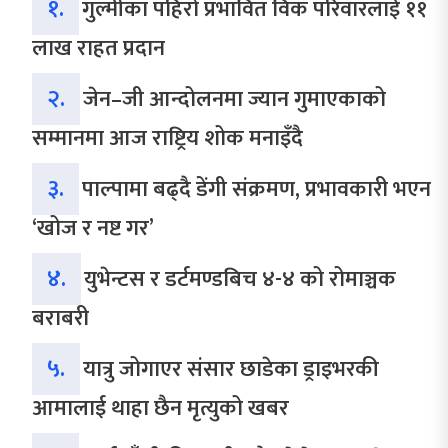
१.
गुल्मीका पहिरो प्रभावित विक परिवारलाई ११
लाख राहत प्रदान
२.
जेन–जी आन्दोलनमा ज्यान गुमाएकाको
सम्मानमा आज राष्ट्रिय शोक मनाइँदै
३.
पाल्पामा बढ्दै डेंगी संक्रमण, प्रभावकारी भएन
‘खोज र नष्ट गर’
४.
युभेन्टस र डर्टमण्डबिच ४-४ को रोमाञ्चक
बराबरी
५.
यात्रु जोगाएर संसार छाडेका ड्राइभरकी
आमालाई थाहा छैन मृत्युको खबर