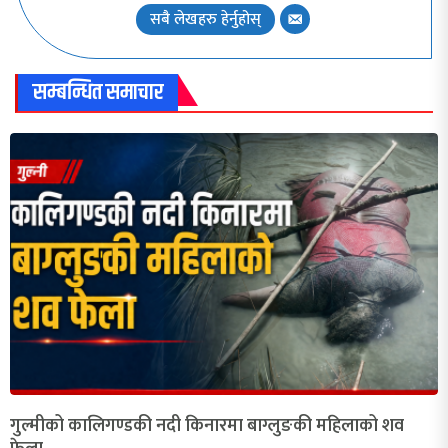
सबै लेखहरु हेर्नुहोस्
सम्बन्धित समाचार
गुल्मीको कालिगण्डकी नदी किनारमा बाग्लुङकी महिलाको शव