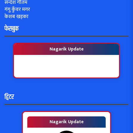
सन्देश गौतम
गंगु कुँवर मगर
केशब खड्का
फेसबुक
Nagarik Update
ट्विटर
Nagarik Update