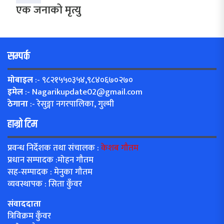
एक जनाको मृत्यु
सम्पर्क
मोबाइल
:- ९८२१५५०३५४,९८४०६७०२७०
इमेल
:-
Nagarikupdate02@gmail.com
ठेगाना
:- रेसुङ्गा नगरपालिका, गुल्मी
हाम्रो टिम
प्रवन्ध निर्देशक तथा संचालक :
केशब गौतम
प्रधान सम्पादक :मोहन गौतम
सह-सम्पादक : मेनुका गौतम
व्यवस्थापक : सिता कुँवर
संवाददाता
त्रिविक्रम कुँवर