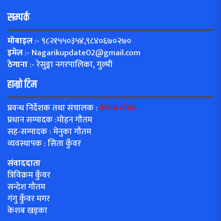
सम्पर्क
मोबाइल
:- ९८२१५५०३५४,९८४०६७०२७०
इमेल
:-
Nagarikupdate02@gmail.com
ठेगाना
:- रेसुङ्गा नगरपालिका, गुल्मी
हाम्रो टिम
प्रवन्ध निर्देशक तथा संचालक :
केशब गौतम
प्रधान सम्पादक :मोहन गौतम
सह-सम्पादक : मेनुका गौतम
व्यवस्थापक : सिता कुँवर
संवाददाता
त्रिविक्रम कुँवर
सन्देश गौतम
गंगु कुँवर मगर
केशब खड्का