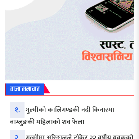
ताजा समाचार
१.
गुल्मीको कालिगण्डकी नदी किनारमा
बाग्लुङकी महिलाको शव फेला
२.
गुल्मीमा अरिङ्गालले टोकेर २२ वर्षीय युवकको