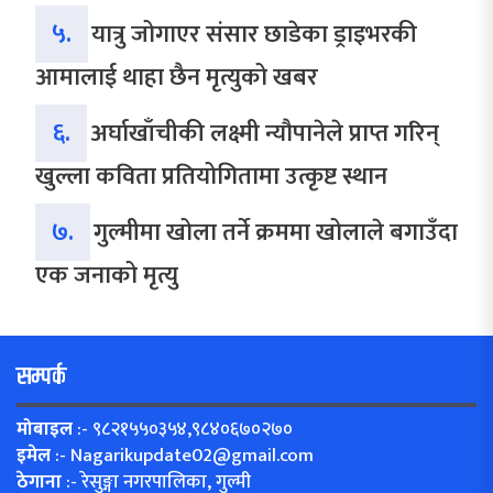
५.
यात्रु जोगाएर संसार छाडेका ड्राइभरकी
आमालाई थाहा छैन मृत्युको खबर
६.
अर्घाखाँचीकी लक्ष्मी न्यौपानेले प्राप्त गरिन्
खुल्ला कविता प्रतियोगितामा उत्कृष्ट स्थान
७.
गुल्मीमा खोला तर्ने क्रममा खोलाले बगाउँदा
एक जनाको मृत्यु
सम्पर्क
मोबाइल
:- ९८२१५५०३५४,९८४०६७०२७०
इमेल
:-
Nagarikupdate02@gmail.com
ठेगाना
:- रेसुङ्गा नगरपालिका, गुल्मी