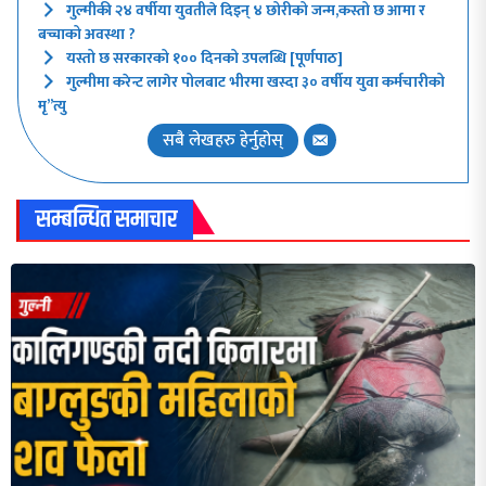
गुल्मीकी २४ वर्षीया युवतीले दिइन् ४ छोरीको जन्म,कस्तो छ आमा र
बच्चाको अवस्था ?
यस्तो छ सरकारको १०० दिनको उपलब्धि [पूर्णपाठ]
गुल्मीमा करेन्ट लागेर पोलबाट भीरमा खस्दा ३० वर्षीय युवा कर्मचारीको
मृ”त्यु
सबै लेखहरु हेर्नुहोस्
सम्बन्धित समाचार