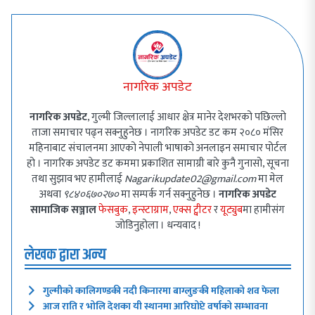
नागरिक अपडेट
नागरिक अपडेट
, गुल्मी जिल्लालाई आधार क्षेत्र मानेर देशभरको पछिल्लो
ताजा समाचार पढ्न सक्नुहुनेछ । नागरिक अपडेट डट कम २०८० मंसिर
महिनाबाट संचालनमा आएको नेपाली भाषाको अनलाइन समाचार पोर्टल
हो । नागरिक अपडेट डट कममा प्रकाशित सामाग्री बारे कुनै गुनासो, सूचना
तथा सुझाव भए हामीलाई
Nagarikupdate02@gmail.com
मा मेल
अथवा
९८४०६७०२७०
मा सम्पर्क गर्न सक्नुहुनेछ ।
नागरिक अपडेट
सामाजिक सञ्जाल
फेसबुक
,
इन्स्टाग्राम
,
एक्स ट्वीटर
र
यूट्युब
मा हामीसंग
जोडिनुहोला । धन्यवाद !
लेखक द्वारा अन्य
गुल्मीको कालिगण्डकी नदी किनारमा बाग्लुङकी महिलाको शव फेला
आज राति र भोलि देशका यी स्थानमा आरिघोप्टे वर्षाको सम्भावना