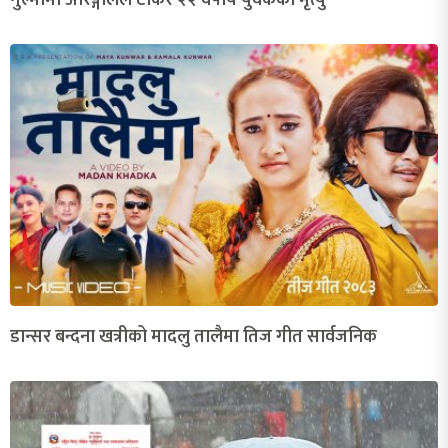
गुल्मीमा अरिङ्गालले टोकेर २२ वर्षीय युवकको मृत्यु
डान्सर बन्दना खत्रीको मादलु तालैमा तिज गीत सार्वजनिक