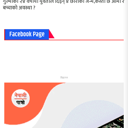
गुल्मीकी २४ वर्षीया युवतीले दिइन् ४ छोरीको जन्म,कस्तो छ आमा र
बच्चाको अवस्था ?
Facebook Page
विज्ञापन