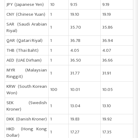
JPY (Japanese Yen)
10
9.15
9.19
CNY (Chinese Yuan)
1
19.10
19.19
SAR (Saudi Arabian
1
35.70
35.86
Riyal)
QAR (Qatari Riyal)
1
36.78
36.94
THB (Thai Baht)
1
4.05
4.07
AED (UAE Dirham)
1
36.50
36.66
MYR (Malaysian
1
31.77
31.91
Ringgit)
KRW (South Korean
100
10.01
10.05
Won)
SEK (Swedish
1
13.04
13.10
Kroner)
DKK (Danish Kroner)
1
19.83
19.92
HKD (Hong Kong
1
17.27
17.35
Dollar)