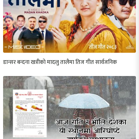
डान्सर बन्दना खत्रीको मादलु तालैमा तिज गीत सार्वजनिक