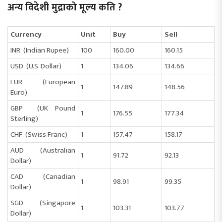
अन्य विदेशी मुद्राको मूल्य कति ?
Currency
Unit
Buy
Sell
INR (Indian Rupee)
100
160.00
160.15
USD (U.S. Dollar)
1
134.06
134.66
EUR (European
1
147.89
148.56
Euro)
GBP (UK Pound
1
176.55
177.34
Sterling)
CHF (Swiss Franc)
1
157.47
158.17
AUD (Australian
1
91.72
92.13
Dollar)
CAD (Canadian
1
98.91
99.35
Dollar)
SGD (Singapore
1
103.31
103.77
Dollar)