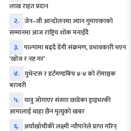
लाख राहत प्रदान
२.
जेन–जी आन्दोलनमा ज्यान गुमाएकाको
सम्मानमा आज राष्ट्रिय शोक मनाइँदै
३.
पाल्पामा बढ्दै डेंगी संक्रमण, प्रभावकारी भएन
‘खोज र नष्ट गर’
४.
युभेन्टस र डर्टमण्डबिच ४-४ को रोमाञ्चक
बराबरी
५.
यात्रु जोगाएर संसार छाडेका ड्राइभरकी
आमालाई थाहा छैन मृत्युको खबर
६.
अर्घाखाँचीकी लक्ष्मी न्यौपानेले प्राप्त गरिन्