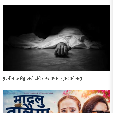
गुल्मीमा अरिङ्गालले टोकेर २२ वर्षीय युवकको मृत्यु