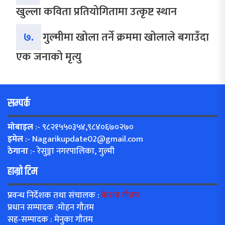
खुल्ला कविता प्रतियोगितामा उत्कृष्ट स्थान
७.
गुल्मीमा खोला तर्ने क्रममा खोलाले बगाउँदा
एक जनाको मृत्यु
सम्पर्क
मोबाइल
:- ९८२१५५०३५४,९८४०६७०२७०
इमेल
:-
Nagarikupdate02@gmail.com
ठेगाना
:- रेसुङ्गा नगरपालिका, गुल्मी
हाम्रो टिम
प्रवन्ध निर्देशक तथा संचालक :
केशब गौतम
प्रधान सम्पादक :मोहन गौतम
सह-सम्पादक : मेनुका गौतम