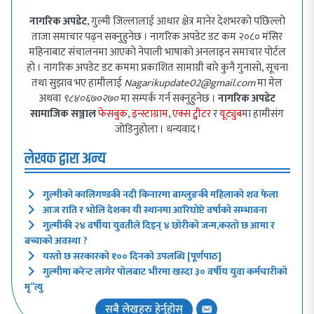
नागरिक अपडेट
, गुल्मी जिल्लालाई आधार क्षेत्र मानेर देशभरको पछिल्लो
ताजा समाचार पढ्न सक्नुहुनेछ । नागरिक अपडेट डट कम २०८० मंसिर
महिनाबाट संचालनमा आएको नेपाली भाषाको अनलाइन समाचार पोर्टल
हो । नागरिक अपडेट डट कममा प्रकाशित सामाग्री बारे कुनै गुनासो, सूचना
तथा सुझाव भए हामीलाई
Nagarikupdate02@gmail.com
मा मेल
अथवा
९८४०६७०२७०
मा सम्पर्क गर्न सक्नुहुनेछ ।
नागरिक अपडेट
सामाजिक सञ्जाल
फेसबुक
,
इन्स्टाग्राम
,
एक्स ट्वीटर
र
यूट्युब
मा हामीसंग
जोडिनुहोला । धन्यवाद !
लेखक द्वारा अन्य
गुल्मीको कालिगण्डकी नदी किनारमा बाग्लुङकी महिलाको शव फेला
आज राति र भोलि देशका यी स्थानमा आरिघोप्टे वर्षाको सम्भावना
गुल्मीकी २४ वर्षीया युवतीले दिइन् ४ छोरीको जन्म,कस्तो छ आमा र
बच्चाको अवस्था ?
यस्तो छ सरकारको १०० दिनको उपलब्धि [पूर्णपाठ]
गुल्मीमा करेन्ट लागेर पोलबाट भीरमा खस्दा ३० वर्षीय युवा कर्मचारीको
मृ”त्यु
सबै लेखहरु हेर्नुहोस्