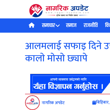
समाचार
समाज
राजनीति
वि
आलमलाई सफाइ दिने उच्
कालाे मोसो छ्यापे
बिहिबार,
नागरिक अपडेट