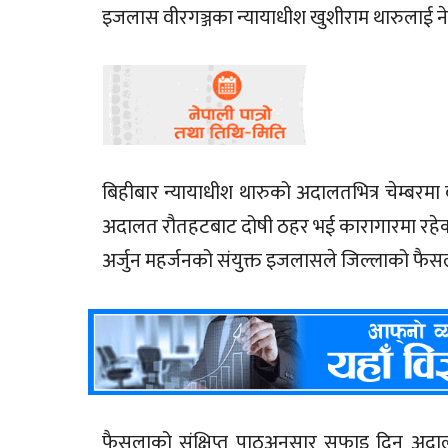
इजलास वीरगञ्जका न्यायाधीश खुशीराम थारुलाई ने
बिहीबार न्यायाधीश थारुको अदालतभित्र चेम्बरमा 
अदालत रौतहटबाट दोषी ठहर भई कारागारमा रहेका
अर्जुन महर्जनको संयुक्त इजलासले जिल्लाको फैसल
फैसलाको संक्षिप्त पाठअनुसार सफाइ दिन अदाल