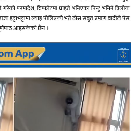
 गरेको परमादेश, विष्फोटमा घाइते भनिएका पिन्टु भनिने त्रिलोक
ा इट्टाभट्टामा ल्याइ पोलिएको भन्ने ठोस सबुत प्रमाण वादीले पेस
ूर्णपाठ आइसकेको छैन ।