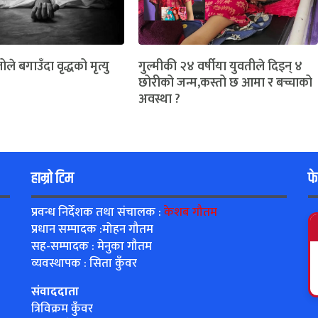
ोले बगाउँदा वृद्धको मृत्यु
गुल्मीकी २४ वर्षीया युवतीले दिइन् ४
छोरीको जन्म,कस्तो छ आमा र बच्चाको
अवस्था ?
हाम्रो टिम
फ
प्रवन्ध निर्देशक तथा संचालक :
केशब गौतम
प्रधान सम्पादक :मोहन गौतम
सह-सम्पादक : मेनुका गौतम
व्यवस्थापक : सिता कुँवर
संवाददाता
त्रिविक्रम कुँवर