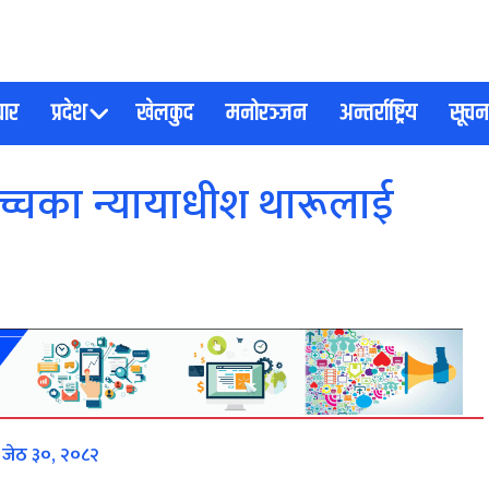
चार
प्रदेश
खेलकुद
मनोरञ्जन
अन्तर्राष्ट्रिय
सूचना
चका न्यायाधीश थारूलाई
 जेठ ३०, २०८२