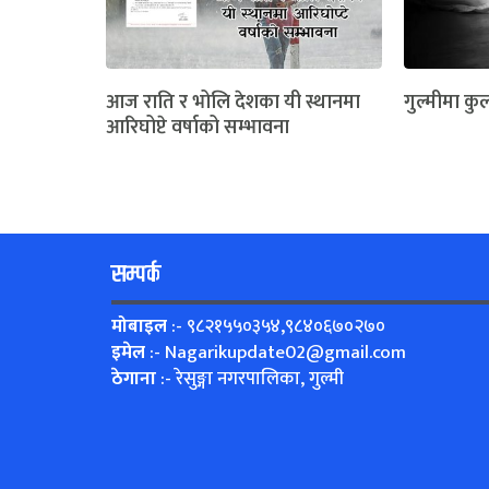
आज राति र भोलि देशका यी स्थानमा
गुल्मीमा कुल
आरिघोप्टे वर्षाको सम्भावना
सम्पर्क
मोबाइल
:- ९८२१५५०३५४,९८४०६७०२७०
इमेल
:-
Nagarikupdate02@gmail.com
ठेगाना
:- रेसुङ्गा नगरपालिका, गुल्मी