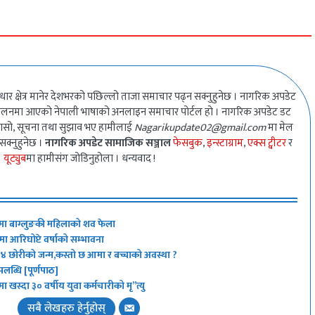
धार क्षेत्र मानेर देशभरको पछिल्लो ताजा समाचार पढ्न सक्नुहुनेछ । नागरिक अपडेट
ालनमा आएको नेपाली भाषाको अनलाइन समाचार पोर्टल हो । नागरिक अपडेट डट
गुनासो, सूचना तथा सुझाव भए हामीलाई
Nagarikupdate02@gmail.com
मा मेल
 सक्नुहुनेछ ।
नागरिक अपडेट सामाजिक सञ्जाल
फेसबुक
,
इन्स्टाग्राम
,
एक्स ट्वीटर
र
यूट्युब
मा हामीसंग जोडिनुहोला । धन्यवाद !
मा बाग्लुङकी महिलाको शव फेला
 आरिघोप्टे वर्षाको सम्भावना
न् ४ छोरीको जन्म,कस्तो छ आमा र बच्चाको अवस्था ?
ब्धि [पूर्णपाठ]
ा खस्दा ३० वर्षीय युवा कर्मचारीको मृ”त्यु
सबै लेखहरु हेर्नुहोस्