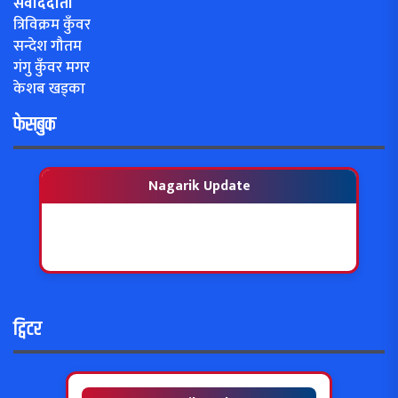
संवाददाता
त्रिविक्रम कुँवर
सन्देश गौतम
गंगु कुँवर मगर
केशब खड्का
फेसबुक
Nagarik Update
ट्विटर