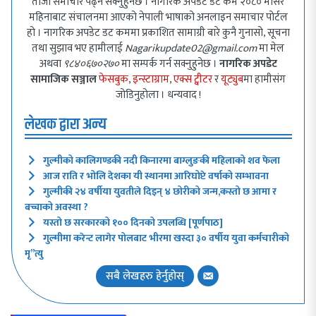
ताजा समाचार पढ्न सक्नुहुनेछ । नागरिक अपडेट डट कम २०८० मंसिर
महिनाबाट संचालनमा आएको नेपाली भाषाको अनलाइन समाचार पोर्टल
हो । नागरिक अपडेट डट कममा प्रकाशित सामाग्री बारे कुनै गुनासो, सूचना
तथा सुझाव भए हामीलाई
Nagarikupdate02@gmail.com
मा मेल
अथवा
९८४०६७०२७०
मा सम्पर्क गर्न सक्नुहुनेछ ।
नागरिक अपडेट
सामाजिक सञ्जाल
फेसबुक
,
इन्स्टाग्राम
,
एक्स ट्वीटर
र
यूट्युब
मा हामीसंग
जोडिनुहोला । धन्यवाद !
लेखक द्वारा अन्य
गुल्मीको कालिगण्डकी नदी किनारमा बाग्लुङकी महिलाको शव फेला
आज राति र भोलि देशका यी स्थानमा आरिघोप्टे वर्षाको सम्भावना
गुल्मीकी २४ वर्षीया युवतीले दिइन् ४ छोरीको जन्म,कस्तो छ आमा र
बच्चाको अवस्था ?
यस्तो छ सरकारको १०० दिनको उपलब्धि [पूर्णपाठ]
गुल्मीमा करेन्ट लागेर पोलबाट भीरमा खस्दा ३० वर्षीय युवा कर्मचारीको
मृ”त्यु
सबै लेखहरु हेर्नुहोस्