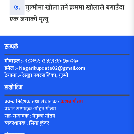
७.
गुल्मीमा खोला तर्ने क्रममा खोलाले बगाउँदा
एक जनाको मृत्यु
सम्पर्क
मोबाइल
:- ९८२१५५०३५४,९८४०६७०२७०
इमेल
:-
Nagarikupdate02@gmail.com
ठेगाना
:- रेसुङ्गा नगरपालिका, गुल्मी
हाम्रो टिम
प्रवन्ध निर्देशक तथा संचालक :
केशब गौतम
प्रधान सम्पादक :मोहन गौतम
सह-सम्पादक : मेनुका गौतम
व्यवस्थापक : सिता कुँवर