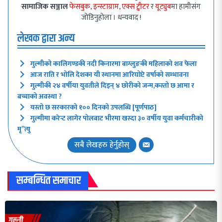
सामाजिक सञ्जाल
फेसबुक
,
इन्स्टाग्राम
,
एक्स ट्वीटर
र
यूट्युब
मा हामीसंग
जोडिनुहोला । धन्यवाद !
लेखक द्वारा अन्य
गुल्मीको कालिगण्डकी नदी किनारमा बाग्लुङकी महिलाको शव फेला
आज राति र भोलि देशका यी स्थानमा आरिघोप्टे वर्षाको सम्भावना
गुल्मीकी २४ वर्षीया युवतीले दिइन् ४ छोरीको जन्म,कस्तो छ आमा र
बच्चाको अवस्था ?
यस्तो छ सरकारको १०० दिनको उपलब्धि [पूर्णपाठ]
गुल्मीमा करेन्ट लागेर पोलबाट भीरमा खस्दा ३० वर्षीय युवा कर्मचारीको
मृ”त्यु
सबै लेखहरु हेर्नुहोस्
सम्बन्धित समाचार