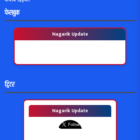
केशब खड्का
फेसबुक
Nagarik Update
ट्विटर
Nagarik Update