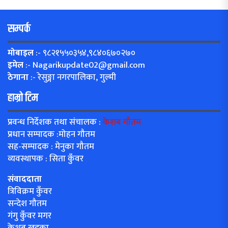
सम्पर्क
मोबाइल
:- ९८२१५५०३५४,९८४०६७०२७०
इमेल
:-
Nagarikupdate02@gmail.com
ठेगाना
:- रेसुङ्गा नगरपालिका, गुल्मी
हाम्रो टिम
प्रवन्ध निर्देशक तथा संचालक :
केशब गौतम
प्रधान सम्पादक :मोहन गौतम
सह-सम्पादक : मेनुका गौतम
व्यवस्थापक : सिता कुँवर
संवाददाता
त्रिविक्रम कुँवर
सन्देश गौतम
गंगु कुँवर मगर