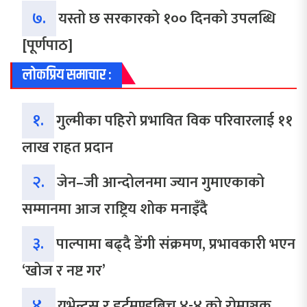
७.
यस्तो छ सरकारको १०० दिनको उपलब्धि
[पूर्णपाठ]
लोकप्रिय समाचार :
१.
गुल्मीका पहिरो प्रभावित विक परिवारलाई ११
लाख राहत प्रदान
२.
जेन–जी आन्दोलनमा ज्यान गुमाएकाको
सम्मानमा आज राष्ट्रिय शोक मनाइँदै
३.
पाल्पामा बढ्दै डेंगी संक्रमण, प्रभावकारी भएन
‘खोज र नष्ट गर’
४.
युभेन्टस र डर्टमण्डबिच ४-४ को रोमाञ्चक