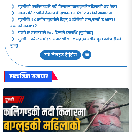
गुल्मीको कालिगण्डकी नदी किनारमा बाग्लुङकी महिलाको शव फेला
आज राति र भोलि देशका यी स्थानमा आरिघोप्टे वर्षाको सम्भावना
गुल्मीकी २४ वर्षीया युवतीले दिइन् ४ छोरीको जन्म,कस्तो छ आमा र
बच्चाको अवस्था ?
यस्तो छ सरकारको १०० दिनको उपलब्धि [पूर्णपाठ]
गुल्मीमा करेन्ट लागेर पोलबाट भीरमा खस्दा ३० वर्षीय युवा कर्मचारीको
मृ”त्यु
सबै लेखहरु हेर्नुहोस्
सम्बन्धित समाचार