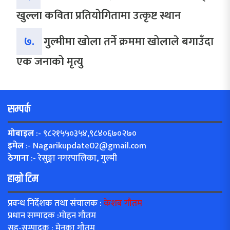
खुल्ला कविता प्रतियोगितामा उत्कृष्ट स्थान
७.
गुल्मीमा खोला तर्ने क्रममा खोलाले बगाउँदा
एक जनाको मृत्यु
सम्पर्क
मोबाइल
:- ९८२१५५०३५४,९८४०६७०२७०
इमेल
:-
Nagarikupdate02@gmail.com
ठेगाना
:- रेसुङ्गा नगरपालिका, गुल्मी
हाम्रो टिम
प्रवन्ध निर्देशक तथा संचालक :
केशब गौतम
प्रधान सम्पादक :मोहन गौतम
सह-सम्पादक : मेनुका गौतम