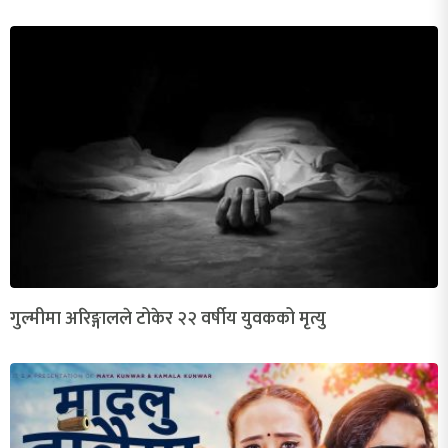
गुल्मीमा अरिङ्गालले टोकेर २२ वर्षीय युवकको मृत्यु