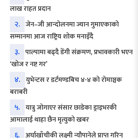
लाख राहत प्रदान
२.
जेन–जी आन्दोलनमा ज्यान गुमाएकाको
सम्मानमा आज राष्ट्रिय शोक मनाइँदै
३.
पाल्पामा बढ्दै डेंगी संक्रमण, प्रभावकारी भएन
‘खोज र नष्ट गर’
४.
युभेन्टस र डर्टमण्डबिच ४-४ को रोमाञ्चक
बराबरी
५.
यात्रु जोगाएर संसार छाडेका ड्राइभरकी
आमालाई थाहा छैन मृत्युको खबर
६.
अर्घाखाँचीकी लक्ष्मी न्यौपानेले प्राप्त गरिन्