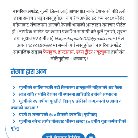
नागरिक अपडेट
, गुल्मी जिल्लालाई आधार क्षेत्र मानेर देशभरको पछिल्लो
ताजा समाचार पढ्न सक्नुहुनेछ । नागरिक अपडेट डट कम २०८० मंसिर
महिनाबाट संचालनमा आएको नेपाली भाषाको अनलाइन समाचार पोर्टल
हो । नागरिक अपडेट डट कममा प्रकाशित सामाग्री बारे कुनै गुनासो, सूचना
तथा सुझाव भए हामीलाई
Nagarikupdate02@gmail.com
मा मेल
अथवा
९८४०६७०२७०
मा सम्पर्क गर्न सक्नुहुनेछ ।
नागरिक अपडेट
सामाजिक सञ्जाल
फेसबुक
,
इन्स्टाग्राम
,
एक्स ट्वीटर
र
यूट्युब
मा हामीसंग
जोडिनुहोला । धन्यवाद !
लेखक द्वारा अन्य
गुल्मीको कालिगण्डकी नदी किनारमा बाग्लुङकी महिलाको शव फेला
आज राति र भोलि देशका यी स्थानमा आरिघोप्टे वर्षाको सम्भावना
गुल्मीकी २४ वर्षीया युवतीले दिइन् ४ छोरीको जन्म,कस्तो छ आमा र
बच्चाको अवस्था ?
यस्तो छ सरकारको १०० दिनको उपलब्धि [पूर्णपाठ]
गुल्मीमा करेन्ट लागेर पोलबाट भीरमा खस्दा ३० वर्षीय युवा कर्मचारीको
मृ”त्यु