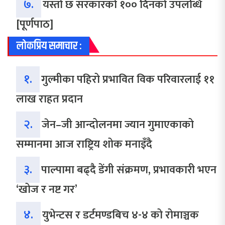
७.
यस्तो छ सरकारको १०० दिनको उपलब्धि
[पूर्णपाठ]
लोकप्रिय समाचार :
१.
गुल्मीका पहिरो प्रभावित विक परिवारलाई ११
लाख राहत प्रदान
२.
जेन–जी आन्दोलनमा ज्यान गुमाएकाको
सम्मानमा आज राष्ट्रिय शोक मनाइँदै
३.
पाल्पामा बढ्दै डेंगी संक्रमण, प्रभावकारी भएन
‘खोज र नष्ट गर’
४.
युभेन्टस र डर्टमण्डबिच ४-४ को रोमाञ्चक