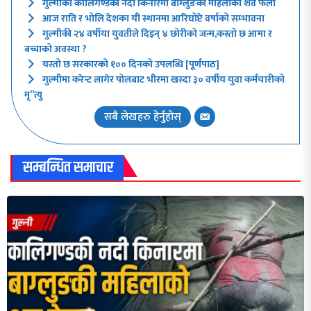
गुल्मीको कालिगण्डकी नदी किनारमा बाग्लुङकी महिलाको शव फेला
आज राति र भोलि देशका यी स्थानमा आरिघोप्टे वर्षाको सम्भावना
गुल्मीकी २४ वर्षीया युवतीले दिइन् ४ छोरीको जन्म,कस्तो छ आमा र
बच्चाको अवस्था ?
यस्तो छ सरकारको १०० दिनको उपलब्धि [पूर्णपाठ]
गुल्मीमा करेन्ट लागेर पोलबाट भीरमा खस्दा ३० वर्षीय युवा कर्मचारीको
मृ”त्यु
सबै लेखहरु हेर्नुहोस्
सम्बन्धित समाचार