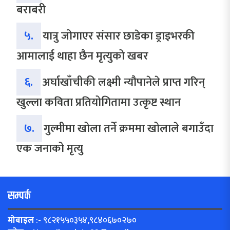
बराबरी
५.
यात्रु जोगाएर संसार छाडेका ड्राइभरकी
आमालाई थाहा छैन मृत्युको खबर
६.
अर्घाखाँचीकी लक्ष्मी न्यौपानेले प्राप्त गरिन्
खुल्ला कविता प्रतियोगितामा उत्कृष्ट स्थान
७.
गुल्मीमा खोला तर्ने क्रममा खोलाले बगाउँदा
एक जनाको मृत्यु
सम्पर्क
मोबाइल
:- ९८२१५५०३५४,९८४०६७०२७०