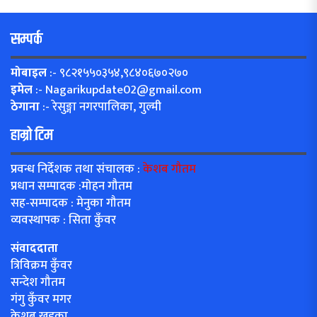
सम्पर्क
मोबाइल
:- ९८२१५५०३५४,९८४०६७०२७०
इमेल
:-
Nagarikupdate02@gmail.com
ठेगाना
:- रेसुङ्गा नगरपालिका, गुल्मी
हाम्रो टिम
प्रवन्ध निर्देशक तथा संचालक :
केशब गौतम
प्रधान सम्पादक :मोहन गौतम
सह-सम्पादक : मेनुका गौतम
व्यवस्थापक : सिता कुँवर
संवाददाता
त्रिविक्रम कुँवर
सन्देश गौतम
गंगु कुँवर मगर
केशब खड्का