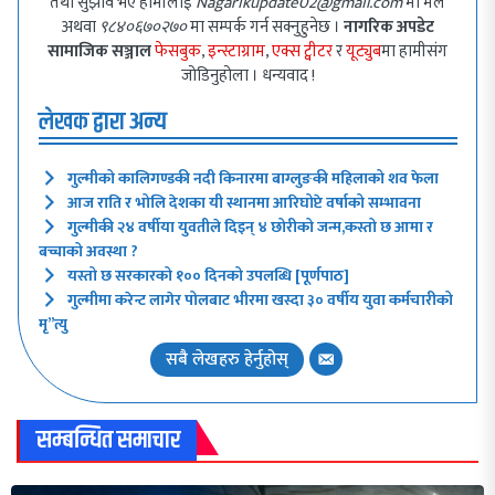
तथा सुझाव भए हामीलाई
Nagarikupdate02@gmail.com
मा मेल
अथवा
९८४०६७०२७०
मा सम्पर्क गर्न सक्नुहुनेछ ।
नागरिक अपडेट
सामाजिक सञ्जाल
फेसबुक
,
इन्स्टाग्राम
,
एक्स ट्वीटर
र
यूट्युब
मा हामीसंग
जोडिनुहोला । धन्यवाद !
लेखक द्वारा अन्य
गुल्मीको कालिगण्डकी नदी किनारमा बाग्लुङकी महिलाको शव फेला
आज राति र भोलि देशका यी स्थानमा आरिघोप्टे वर्षाको सम्भावना
गुल्मीकी २४ वर्षीया युवतीले दिइन् ४ छोरीको जन्म,कस्तो छ आमा र
बच्चाको अवस्था ?
यस्तो छ सरकारको १०० दिनको उपलब्धि [पूर्णपाठ]
गुल्मीमा करेन्ट लागेर पोलबाट भीरमा खस्दा ३० वर्षीय युवा कर्मचारीको
मृ”त्यु
सबै लेखहरु हेर्नुहोस्
सम्बन्धित समाचार