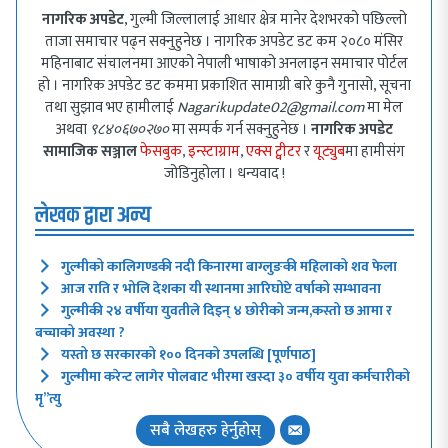
नागरिक अपडेट
, गुल्मी जिल्लालाई आधार क्षेत्र मानेर देशभरको पछिल्लो
ताजा समाचार पढ्न सक्नुहुनेछ । नागरिक अपडेट डट कम २०८० मंसिर
महिनाबाट संचालनमा आएको नेपाली भाषाको अनलाइन समाचार पोर्टल
हो । नागरिक अपडेट डट कममा प्रकाशित सामाग्री बारे कुनै गुनासो, सूचना
तथा सुझाव भए हामीलाई
Nagarikupdate02@gmail.com
मा मेल
अथवा
९८४०६७०२७०
मा सम्पर्क गर्न सक्नुहुनेछ ।
नागरिक अपडेट
सामाजिक सञ्जाल
फेसबुक
,
इन्स्टाग्राम
,
एक्स ट्वीटर
र
यूट्युब
मा हामीसंग
जोडिनुहोला । धन्यवाद !
लेखक द्वारा अन्य
गुल्मीको कालिगण्डकी नदी किनारमा बाग्लुङकी महिलाको शव फेला
आज राति र भोलि देशका यी स्थानमा आरिघोप्टे वर्षाको सम्भावना
गुल्मीकी २४ वर्षीया युवतीले दिइन् ४ छोरीको जन्म,कस्तो छ आमा र
बच्चाको अवस्था ?
यस्तो छ सरकारको १०० दिनको उपलब्धि [पूर्णपाठ]
गुल्मीमा करेन्ट लागेर पोलबाट भीरमा खस्दा ३० वर्षीय युवा कर्मचारीको
मृ”त्यु
सबै लेखहरु हेर्नुहोस्