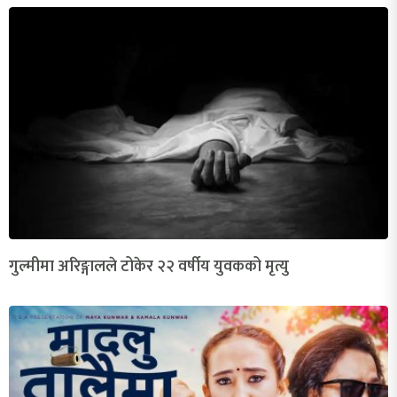
गुल्मीमा अरिङ्गालले टोकेर २२ वर्षीय युवकको मृत्यु