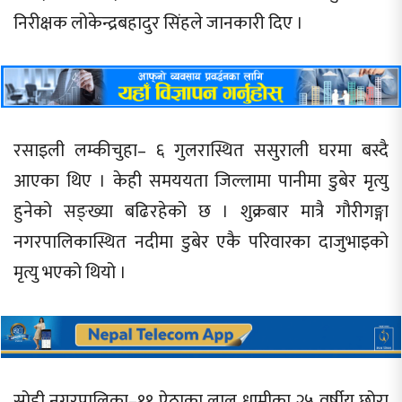
निरीक्षक लोकेन्द्रबहादुर सिंहले जानकारी दिए ।
रसाइली लम्कीचुहा– ६ गुलरास्थित ससुराली घरमा बस्दै
आएका थिए । केही समययता जिल्लामा पानीमा डुबेर मृत्यु
हुनेको सङ्ख्या बढिरहेको छ । शुक्रबार मात्रै गौरीगङ्गा
नगरपालिकास्थित नदीमा डुबेर एकै परिवारका दाजुभाइको
मृत्यु भएको थियो ।
सोही नगरपालिका–११ ऐठाका लालु धामीका २५ वर्षीय छोरा