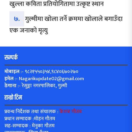
खुल्ला कविता प्रतियोगितामा उत्कृष्ट स्थान
७.
गुल्मीमा खोला तर्ने क्रममा खोलाले बगाउँदा
एक जनाको मृत्यु
सम्पर्क
मोबाइल
:- ९८२१५५०३५४,९८४०६७०२७०
इमेल
:-
Nagarikupdate02@gmail.com
ठेगाना
:- रेसुङ्गा नगरपालिका, गुल्मी
हाम्रो टिम
प्रवन्ध निर्देशक तथा संचालक :
केशब गौतम
प्रधान सम्पादक :मोहन गौतम
सह-सम्पादक : मेनुका गौतम