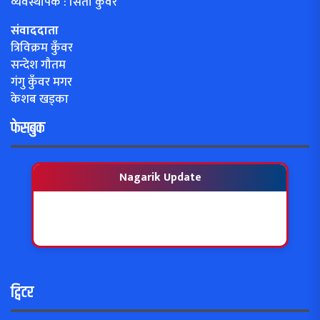
व्यवस्थापक : सिता कुँवर
संवाददाता
त्रिविक्रम कुँवर
सन्देश गौतम
गंगु कुँवर मगर
केशब खड्का
फेसबुक
Nagarik Update
ट्विटर