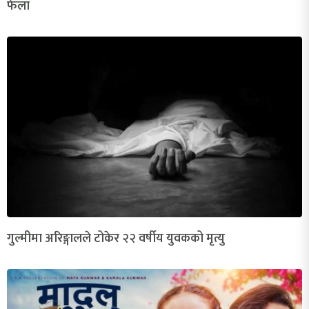
फेला
गुल्मीमा अरिङ्गालले टोकेर २२ वर्षीय युवकको मृत्यु