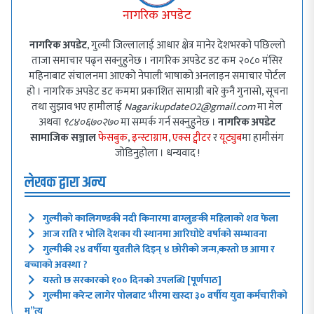
नागरिक अपडेट
नागरिक अपडेट
, गुल्मी जिल्लालाई आधार क्षेत्र मानेर देशभरको पछिल्लो
ताजा समाचार पढ्न सक्नुहुनेछ । नागरिक अपडेट डट कम २०८० मंसिर
महिनाबाट संचालनमा आएको नेपाली भाषाको अनलाइन समाचार पोर्टल
हो । नागरिक अपडेट डट कममा प्रकाशित सामाग्री बारे कुनै गुनासो, सूचना
तथा सुझाव भए हामीलाई
Nagarikupdate02@gmail.com
मा मेल
अथवा
९८४०६७०२७०
मा सम्पर्क गर्न सक्नुहुनेछ ।
नागरिक अपडेट
सामाजिक सञ्जाल
फेसबुक
,
इन्स्टाग्राम
,
एक्स ट्वीटर
र
यूट्युब
मा हामीसंग
जोडिनुहोला । धन्यवाद !
लेखक द्वारा अन्य
गुल्मीको कालिगण्डकी नदी किनारमा बाग्लुङकी महिलाको शव फेला
आज राति र भोलि देशका यी स्थानमा आरिघोप्टे वर्षाको सम्भावना
गुल्मीकी २४ वर्षीया युवतीले दिइन् ४ छोरीको जन्म,कस्तो छ आमा र
बच्चाको अवस्था ?
यस्तो छ सरकारको १०० दिनको उपलब्धि [पूर्णपाठ]
गुल्मीमा करेन्ट लागेर पोलबाट भीरमा खस्दा ३० वर्षीय युवा कर्मचारीको
मृ”त्यु