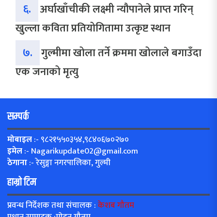
६.
अर्घाखाँचीकी लक्ष्मी न्यौपानेले प्राप्त गरिन्
खुल्ला कविता प्रतियोगितामा उत्कृष्ट स्थान
७.
गुल्मीमा खोला तर्ने क्रममा खोलाले बगाउँदा
एक जनाको मृत्यु
सम्पर्क
मोबाइल
:- ९८२१५५०३५४,९८४०६७०२७०
इमेल
:-
Nagarikupdate02@gmail.com
ठेगाना
:- रेसुङ्गा नगरपालिका, गुल्मी
हाम्रो टिम
प्रवन्ध निर्देशक तथा संचालक :
केशब गौतम
प्रधान सम्पादक :मोहन गौतम