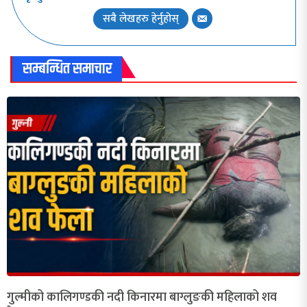
सबै लेखहरु हेर्नुहोस्
सम्बन्धित समाचार
गुल्मीको कालिगण्डकी नदी किनारमा बाग्लुङकी महिलाको शव