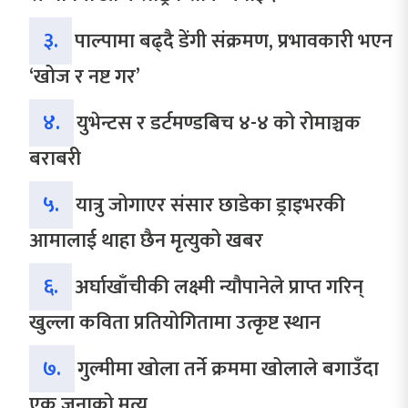
३.
पाल्पामा बढ्दै डेंगी संक्रमण, प्रभावकारी भएन
‘खोज र नष्ट गर’
४.
युभेन्टस र डर्टमण्डबिच ४-४ को रोमाञ्चक
बराबरी
५.
यात्रु जोगाएर संसार छाडेका ड्राइभरकी
आमालाई थाहा छैन मृत्युको खबर
६.
अर्घाखाँचीकी लक्ष्मी न्यौपानेले प्राप्त गरिन्
खुल्ला कविता प्रतियोगितामा उत्कृष्ट स्थान
७.
गुल्मीमा खोला तर्ने क्रममा खोलाले बगाउँदा
एक जनाको मृत्यु