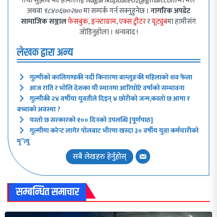
तथा सुझाव भए हामीलाई
Nagarikupdate02@gmail.com
मा मेल
अथवा
९८४०६७०२७०
मा सम्पर्क गर्न सक्नुहुनेछ ।
नागरिक अपडेट
सामाजिक सञ्जाल
फेसबुक
,
इन्स्टाग्राम
,
एक्स ट्वीटर
र
यूट्युब
मा हामीसंग
जोडिनुहोला । धन्यवाद !
लेखक द्वारा अन्य
गुल्मीको कालिगण्डकी नदी किनारमा बाग्लुङकी महिलाको शव फेला
आज राति र भोलि देशका यी स्थानमा आरिघोप्टे वर्षाको सम्भावना
गुल्मीकी २४ वर्षीया युवतीले दिइन् ४ छोरीको जन्म,कस्तो छ आमा र
बच्चाको अवस्था ?
यस्तो छ सरकारको १०० दिनको उपलब्धि [पूर्णपाठ]
गुल्मीमा करेन्ट लागेर पोलबाट भीरमा खस्दा ३० वर्षीय युवा कर्मचारीको
मृ”त्यु
सबै लेखहरु हेर्नुहोस्
सम्बन्धित समाचार