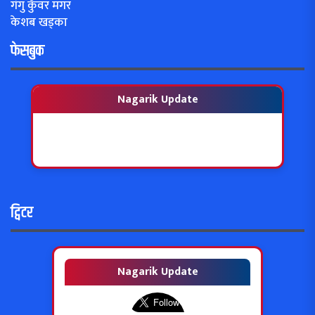
गंगु कुँवर मगर
केशब खड्का
फेसबुक
Nagarik Update
ट्विटर
Nagarik Update