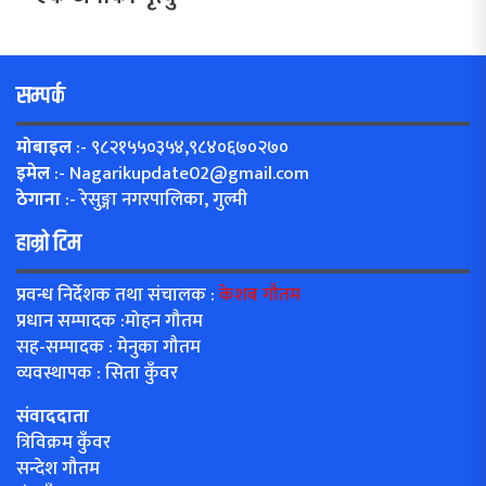
सम्पर्क
मोबाइल
:- ९८२१५५०३५४,९८४०६७०२७०
इमेल
:-
Nagarikupdate02@gmail.com
ठेगाना
:- रेसुङ्गा नगरपालिका, गुल्मी
हाम्रो टिम
प्रवन्ध निर्देशक तथा संचालक :
केशब गौतम
प्रधान सम्पादक :मोहन गौतम
सह-सम्पादक : मेनुका गौतम
व्यवस्थापक : सिता कुँवर
संवाददाता
त्रिविक्रम कुँवर
सन्देश गौतम