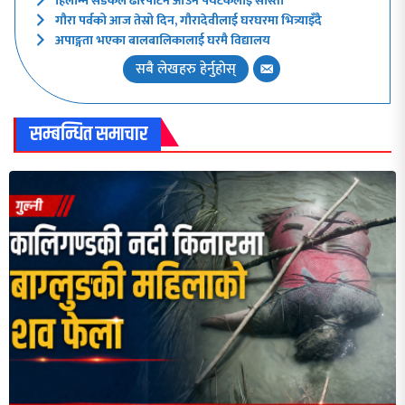
हिलाम्मे सडकले ढोरपाटन आउने पर्यटकलाई सास्ती
गौरा पर्वको आज तेस्रो दिन, गौरादेवीलाई घरघरमा भित्र्याइँदै
अपाङ्गता भएका बालबालिकालाई घरमै विद्यालय
सबै लेखहरु हेर्नुहोस्
सम्बन्धित समाचार