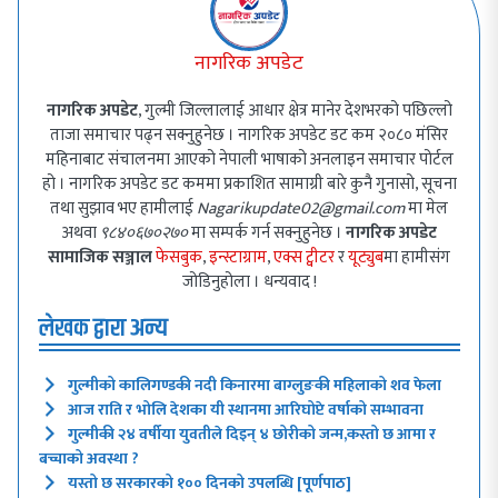
नागरिक अपडेट
नागरिक अपडेट
, गुल्मी जिल्लालाई आधार क्षेत्र मानेर देशभरको पछिल्लो
ताजा समाचार पढ्न सक्नुहुनेछ । नागरिक अपडेट डट कम २०८० मंसिर
महिनाबाट संचालनमा आएको नेपाली भाषाको अनलाइन समाचार पोर्टल
हो । नागरिक अपडेट डट कममा प्रकाशित सामाग्री बारे कुनै गुनासो, सूचना
तथा सुझाव भए हामीलाई
Nagarikupdate02@gmail.com
मा मेल
अथवा
९८४०६७०२७०
मा सम्पर्क गर्न सक्नुहुनेछ ।
नागरिक अपडेट
सामाजिक सञ्जाल
फेसबुक
,
इन्स्टाग्राम
,
एक्स ट्वीटर
र
यूट्युब
मा हामीसंग
जोडिनुहोला । धन्यवाद !
लेखक द्वारा अन्य
गुल्मीको कालिगण्डकी नदी किनारमा बाग्लुङकी महिलाको शव फेला
आज राति र भोलि देशका यी स्थानमा आरिघोप्टे वर्षाको सम्भावना
गुल्मीकी २४ वर्षीया युवतीले दिइन् ४ छोरीको जन्म,कस्तो छ आमा र
बच्चाको अवस्था ?
यस्तो छ सरकारको १०० दिनको उपलब्धि [पूर्णपाठ]