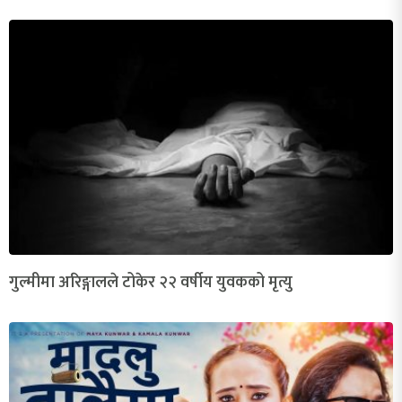
गुल्मीमा अरिङ्गालले टोकेर २२ वर्षीय युवकको मृत्यु