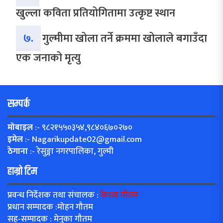
खुल्ला कविता प्रतियोगितामा उत्कृष्ट स्थान
७.
गुल्मीमा खोला तर्ने क्रममा खोलाले बगाउँदा
एक जनाको मृत्यु
सम्पर्क
मोबाइल
:- ९८२१५५०३५४,९८४०६७०२७०
इमेल
:-
Nagarikupdate02@gmail.com
ठेगाना
:- रेसुङ्गा नगरपालिका, गुल्मी
हाम्रो टिम
प्रवन्ध निर्देशक तथा संचालक :
केशब गौतम
प्रधान सम्पादक :मोहन गौतम
सह-सम्पादक : मेनुका गौतम