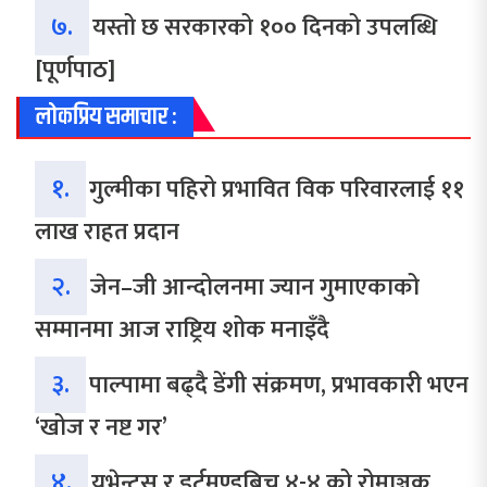
७.
यस्तो छ सरकारको १०० दिनको उपलब्धि
[पूर्णपाठ]
लोकप्रिय समाचार :
१.
गुल्मीका पहिरो प्रभावित विक परिवारलाई ११
लाख राहत प्रदान
२.
जेन–जी आन्दोलनमा ज्यान गुमाएकाको
सम्मानमा आज राष्ट्रिय शोक मनाइँदै
३.
पाल्पामा बढ्दै डेंगी संक्रमण, प्रभावकारी भएन
‘खोज र नष्ट गर’
४.
युभेन्टस र डर्टमण्डबिच ४-४ को रोमाञ्चक