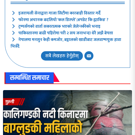
इजरायली सेनाद्वारा गाजा सिटीमा कारबाही विस्तार गर्दै
फोनमा अचानक बदलियो ‘कल डिस्प्ले’:अपडेट कि ह्याकिङ ?
ट्रम्पसँगको वार्ता सकारात्मक भएको जेलेन्स्कीको भनाइ
पाकिस्तानमा बाढी पहिरोमा परी २ सय जनाभन्दा धेरै अझै बेपत्ता
नेपालमा मनसुन केही कमजोर, बङ्गालको खाडीबाट जलवाष्पयुक्त हावा
भित्रँदै
सबै लेखहरु हेर्नुहोस्
सम्बन्धित समाचार