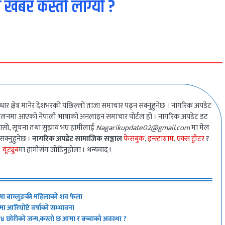
 खबर कस्तो लाग्यो ?
धार क्षेत्र मानेर देशभरको पछिल्लो ताजा समाचार पढ्न सक्नुहुनेछ । नागरिक अपडेट
ालनमा आएको नेपाली भाषाको अनलाइन समाचार पोर्टल हो । नागरिक अपडेट डट
गुनासो, सूचना तथा सुझाव भए हामीलाई
Nagarikupdate02@gmail.com
मा मेल
 सक्नुहुनेछ ।
नागरिक अपडेट सामाजिक सञ्जाल
फेसबुक
,
इन्स्टाग्राम
,
एक्स ट्वीटर
र
यूट्युब
मा हामीसंग जोडिनुहोला । धन्यवाद !
मा बाग्लुङकी महिलाको शव फेला
 आरिघोप्टे वर्षाको सम्भावना
न् ४ छोरीको जन्म,कस्तो छ आमा र बच्चाको अवस्था ?