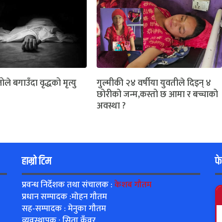
ोले बगाउँदा वृद्धको मृत्यु
गुल्मीकी २४ वर्षीया युवतीले दिइन् ४
छोरीको जन्म,कस्तो छ आमा र बच्चाको
अवस्था ?
हाम्रो टिम
फ
प्रवन्ध निर्देशक तथा संचालक :
केशब गौतम
प्रधान सम्पादक :मोहन गौतम
सह-सम्पादक : मेनुका गौतम
व्यवस्थापक : सिता कुँवर