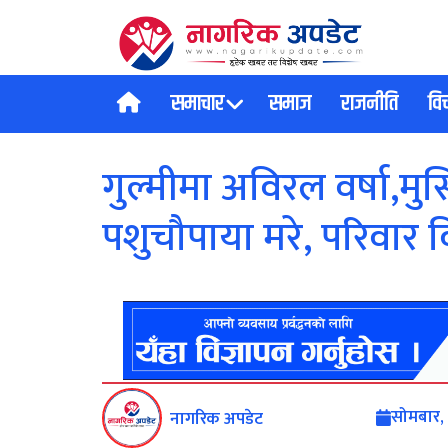
समाचार
समाज
राजनीति
वि
गुल्मीमा अविरल वर्षा,मु
पशुचौपाया मरे, परिवार व
सोमबार,
नागरिक अपडेट