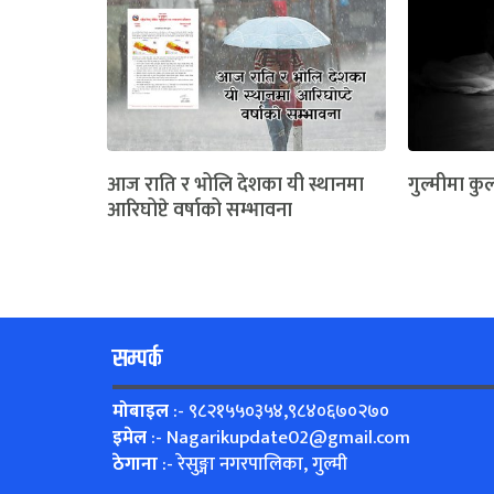
आज राति र भोलि देशका यी स्थानमा
गुल्मीमा कुल
आरिघोप्टे वर्षाको सम्भावना
सम्पर्क
मोबाइल
:- ९८२१५५०३५४,९८४०६७०२७०
इमेल
:-
Nagarikupdate02@gmail.com
ठेगाना
:- रेसुङ्गा नगरपालिका, गुल्मी