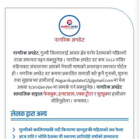
नागरिक अपडेट
नागरिक अपडेट
, गुल्मी जिल्लालाई आधार क्षेत्र मानेर देशभरको पछिल्लो
ताजा समाचार पढ्न सक्नुहुनेछ । नागरिक अपडेट डट कम २०८० मंसिर
महिनाबाट संचालनमा आएको नेपाली भाषाको अनलाइन समाचार पोर्टल
हो । नागरिक अपडेट डट कममा प्रकाशित सामाग्री बारे कुनै गुनासो, सूचना
तथा सुझाव भए हामीलाई
Nagarikupdate02@gmail.com
मा मेल
अथवा
९८४०६७०२७०
मा सम्पर्क गर्न सक्नुहुनेछ ।
नागरिक अपडेट
सामाजिक सञ्जाल
फेसबुक
,
इन्स्टाग्राम
,
एक्स ट्वीटर
र
यूट्युब
मा हामीसंग
जोडिनुहोला । धन्यवाद !
लेखक द्वारा अन्य
गुल्मीको कालिगण्डकी नदी किनारमा बाग्लुङकी महिलाको शव फेला
आज राति र भोलि देशका यी स्थानमा आरिघोप्टे वर्षाको सम्भावना