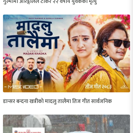
गुल्मीमा अरिङ्गालले टोकेर २२ वर्षीय युवकको मृत्यु
डान्सर बन्दना खत्रीको मादलु तालैमा तिज गीत सार्वजनिक