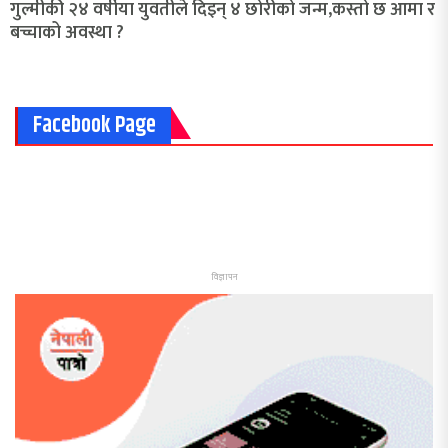
गुल्मीकी २४ वर्षीया युवतीले दिइन् ४ छोरीको जन्म,कस्तो छ आमा र
बच्चाको अवस्था ?
Facebook Page
विज्ञापन