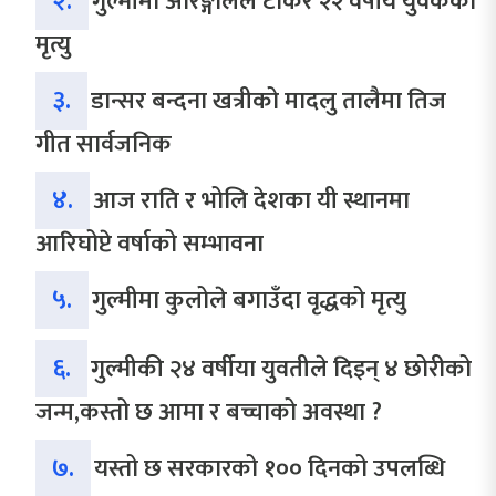
२.
गुल्मीमा अरिङ्गालले टोकेर २२ वर्षीय युवकको
मृत्यु
३.
डान्सर बन्दना खत्रीको मादलु तालैमा तिज
गीत सार्वजनिक
४.
आज राति र भोलि देशका यी स्थानमा
आरिघोप्टे वर्षाको सम्भावना
५.
गुल्मीमा कुलोले बगाउँदा वृद्धको मृत्यु
६.
गुल्मीकी २४ वर्षीया युवतीले दिइन् ४ छोरीको
जन्म,कस्तो छ आमा र बच्चाको अवस्था ?
७.
यस्तो छ सरकारको १०० दिनको उपलब्धि