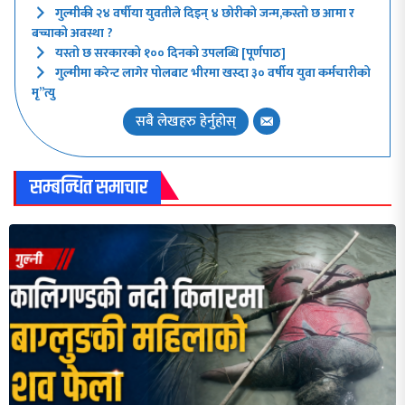
गुल्मीकी २४ वर्षीया युवतीले दिइन् ४ छोरीको जन्म,कस्तो छ आमा र
बच्चाको अवस्था ?
यस्तो छ सरकारको १०० दिनको उपलब्धि [पूर्णपाठ]
गुल्मीमा करेन्ट लागेर पोलबाट भीरमा खस्दा ३० वर्षीय युवा कर्मचारीको
मृ”त्यु
सबै लेखहरु हेर्नुहोस्
सम्बन्धित समाचार