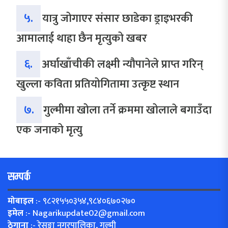
५.
यात्रु जोगाएर संसार छाडेका ड्राइभरकी
आमालाई थाहा छैन मृत्युको खबर
६.
अर्घाखाँचीकी लक्ष्मी न्यौपानेले प्राप्त गरिन्
खुल्ला कविता प्रतियोगितामा उत्कृष्ट स्थान
७.
गुल्मीमा खोला तर्ने क्रममा खोलाले बगाउँदा
एक जनाको मृत्यु
सम्पर्क
मोबाइल
:- ९८२१५५०३५४,९८४०६७०२७०
इमेल
:-
Nagarikupdate02@gmail.com
ठेगाना
:- रेसुङ्गा नगरपालिका, गुल्मी