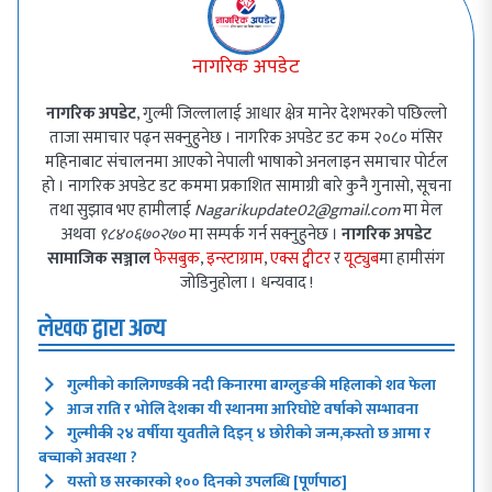
नागरिक अपडेट
नागरिक अपडेट
, गुल्मी जिल्लालाई आधार क्षेत्र मानेर देशभरको पछिल्लो
ताजा समाचार पढ्न सक्नुहुनेछ । नागरिक अपडेट डट कम २०८० मंसिर
महिनाबाट संचालनमा आएको नेपाली भाषाको अनलाइन समाचार पोर्टल
हो । नागरिक अपडेट डट कममा प्रकाशित सामाग्री बारे कुनै गुनासो, सूचना
तथा सुझाव भए हामीलाई
Nagarikupdate02@gmail.com
मा मेल
अथवा
९८४०६७०२७०
मा सम्पर्क गर्न सक्नुहुनेछ ।
नागरिक अपडेट
सामाजिक सञ्जाल
फेसबुक
,
इन्स्टाग्राम
,
एक्स ट्वीटर
र
यूट्युब
मा हामीसंग
जोडिनुहोला । धन्यवाद !
लेखक द्वारा अन्य
गुल्मीको कालिगण्डकी नदी किनारमा बाग्लुङकी महिलाको शव फेला
आज राति र भोलि देशका यी स्थानमा आरिघोप्टे वर्षाको सम्भावना
गुल्मीकी २४ वर्षीया युवतीले दिइन् ४ छोरीको जन्म,कस्तो छ आमा र
बच्चाको अवस्था ?
यस्तो छ सरकारको १०० दिनको उपलब्धि [पूर्णपाठ]