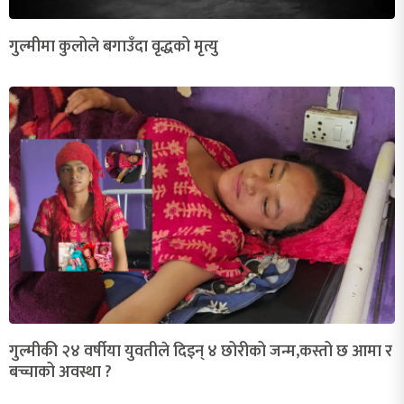
गुल्मीमा कुलोले बगाउँदा वृद्धको मृत्यु
गुल्मीकी २४ वर्षीया युवतीले दिइन् ४ छोरीको जन्म,कस्तो छ आमा र
बच्चाको अवस्था ?