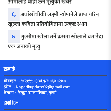
आमालाई थाहा छैन मृत्युको खबर
६.
अर्घाखाँचीकी लक्ष्मी न्यौपानेले प्राप्त गरिन्
खुल्ला कविता प्रतियोगितामा उत्कृष्ट स्थान
७.
गुल्मीमा खोला तर्ने क्रममा खोलाले बगाउँदा
एक जनाको मृत्यु
सम्पर्क
मोबाइल
:- ९८२१५५०३५४,९८४०६७०२७०
इमेल
:-
Nagarikupdate02@gmail.com
ठेगाना
:- रेसुङ्गा नगरपालिका, गुल्मी
हाम्रो टिम