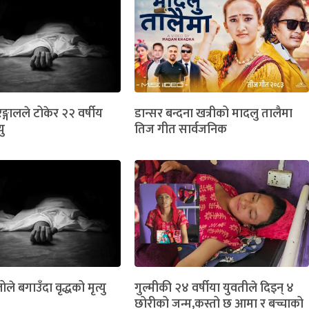
ङ्गालले टोकेर २२ वर्षीय
डान्सर बन्दना खत्रीको मादलु तालैमा
यु
तिज गीत सार्वजनिक
ोले बगाउँदा वृद्धको मृत्यु
गुल्मीकी २४ वर्षीया युवतीले दिइन् ४
छोरीको जन्म,कस्तो छ आमा र बच्चाको