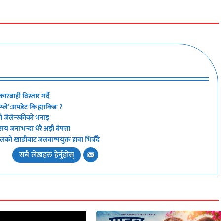
ारबाही विस्तार गर्दै
ले’:अपडेट कि ह्याकिङ ?
ो जेलेन्स्कीको भनाइ
य जनाभन्दा धेरै अझै बेपत्ता
लको खाडीबाट जलवाष्पयुक्त हावा भित्रँदै
सबै लेखहरु हेर्नुहोस्