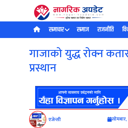
समाचार
समाज
राजनीति
वि
गाजाको युद्ध रोक्न कतारम
प्रस्थान
सोमबार,
एजेन्सी