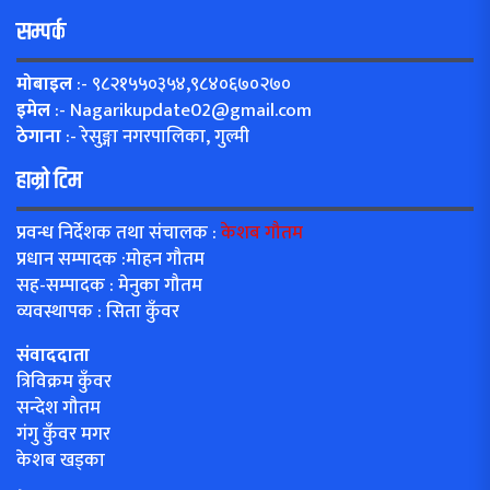
सम्पर्क
मोबाइल
:- ९८२१५५०३५४,९८४०६७०२७०
इमेल
:-
Nagarikupdate02@gmail.com
ठेगाना
:- रेसुङ्गा नगरपालिका, गुल्मी
हाम्रो टिम
प्रवन्ध निर्देशक तथा संचालक :
केशब गौतम
प्रधान सम्पादक :मोहन गौतम
सह-सम्पादक : मेनुका गौतम
व्यवस्थापक : सिता कुँवर
संवाददाता
त्रिविक्रम कुँवर
सन्देश गौतम
गंगु कुँवर मगर
केशब खड्का