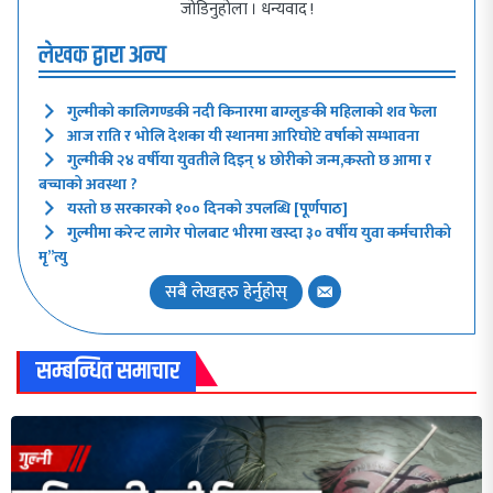
जोडिनुहोला । धन्यवाद !
लेखक द्वारा अन्य
गुल्मीको कालिगण्डकी नदी किनारमा बाग्लुङकी महिलाको शव फेला
आज राति र भोलि देशका यी स्थानमा आरिघोप्टे वर्षाको सम्भावना
गुल्मीकी २४ वर्षीया युवतीले दिइन् ४ छोरीको जन्म,कस्तो छ आमा र
बच्चाको अवस्था ?
यस्तो छ सरकारको १०० दिनको उपलब्धि [पूर्णपाठ]
गुल्मीमा करेन्ट लागेर पोलबाट भीरमा खस्दा ३० वर्षीय युवा कर्मचारीको
मृ”त्यु
सबै लेखहरु हेर्नुहोस्
सम्बन्धित समाचार