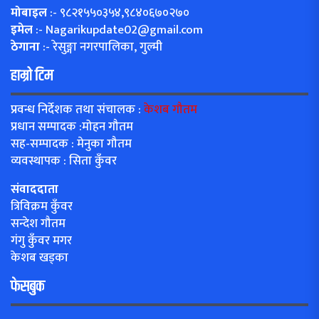
मोबाइल
:- ९८२१५५०३५४,९८४०६७०२७०
इमेल
:-
Nagarikupdate02@gmail.com
ठेगाना
:- रेसुङ्गा नगरपालिका, गुल्मी
हाम्रो टिम
प्रवन्ध निर्देशक तथा संचालक :
केशब गौतम
प्रधान सम्पादक :मोहन गौतम
सह-सम्पादक : मेनुका गौतम
व्यवस्थापक : सिता कुँवर
संवाददाता
त्रिविक्रम कुँवर
सन्देश गौतम
गंगु कुँवर मगर
केशब खड्का
फेसबुक