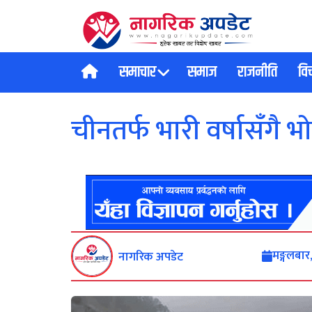
समाचार
समाज
राजनीति
वि
चीनतर्फ भारी वर्षासँगै भ
मङ्गलबा
नागरिक अपडेट