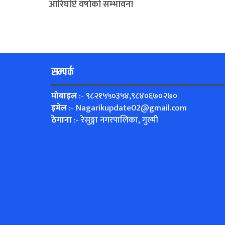
आरिघोप्टे वर्षाको सम्भावना
सम्पर्क
मोबाइल
:- ९८२१५५०३५४,९८४०६७०२७०
इमेल
:-
Nagarikupdate02@gmail.com
ठेगाना
:- रेसुङ्गा नगरपालिका, गुल्मी