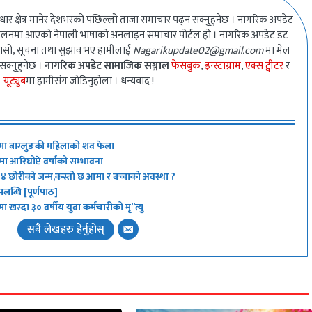
धार क्षेत्र मानेर देशभरको पछिल्लो ताजा समाचार पढ्न सक्नुहुनेछ । नागरिक अपडेट
ालनमा आएको नेपाली भाषाको अनलाइन समाचार पोर्टल हो । नागरिक अपडेट डट
गुनासो, सूचना तथा सुझाव भए हामीलाई
Nagarikupdate02@gmail.com
मा मेल
 सक्नुहुनेछ ।
नागरिक अपडेट सामाजिक सञ्जाल
फेसबुक
,
इन्स्टाग्राम
,
एक्स ट्वीटर
र
यूट्युब
मा हामीसंग जोडिनुहोला । धन्यवाद !
मा बाग्लुङकी महिलाको शव फेला
 आरिघोप्टे वर्षाको सम्भावना
न् ४ छोरीको जन्म,कस्तो छ आमा र बच्चाको अवस्था ?
ब्धि [पूर्णपाठ]
ा खस्दा ३० वर्षीय युवा कर्मचारीको मृ”त्यु
सबै लेखहरु हेर्नुहोस्