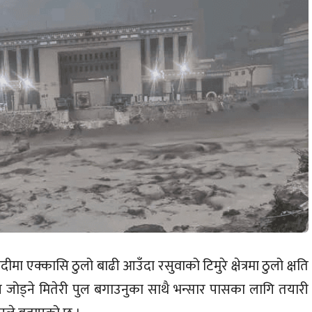
ीमा एक्कासि ठुलो बाढी आउँदा रसुवाको टिमुरे क्षेत्रमा ठुलो क्षति
जोड्ने मितेरी पुल बगाउनुका साथै भन्सार पासका लागि तयारी