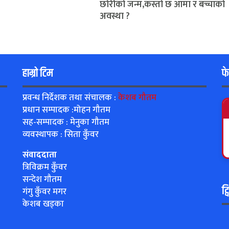
छोरीको जन्म,कस्तो छ आमा र बच्चाको
अवस्था ?
हाम्रो टिम
फ
प्रवन्ध निर्देशक तथा संचालक :
केशब गौतम
प्रधान सम्पादक :मोहन गौतम
सह-सम्पादक : मेनुका गौतम
व्यवस्थापक : सिता कुँवर
संवाददाता
त्रिविक्रम कुँवर
सन्देश गौतम
ट्
गंगु कुँवर मगर
केशब खड्का