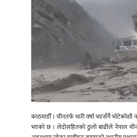
काठमाडौँ । चीनतर्फ भारी वर्षा भएसँगै भोटेकोशी नद
भएको छ । लेदोसहितको ठुलो बाढीले नेपाल चीन 