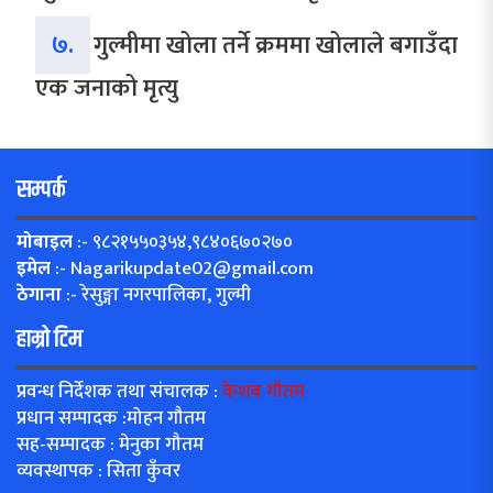
७.
गुल्मीमा खोला तर्ने क्रममा खोलाले बगाउँदा
एक जनाको मृत्यु
सम्पर्क
मोबाइल
:- ९८२१५५०३५४,९८४०६७०२७०
इमेल
:-
Nagarikupdate02@gmail.com
ठेगाना
:- रेसुङ्गा नगरपालिका, गुल्मी
हाम्रो टिम
प्रवन्ध निर्देशक तथा संचालक :
केशब गौतम
प्रधान सम्पादक :मोहन गौतम
सह-सम्पादक : मेनुका गौतम
व्यवस्थापक : सिता कुँवर