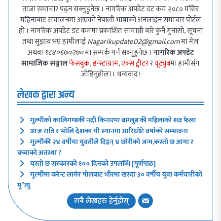
ताजा समाचार पढ्न सक्नुहुनेछ । नागरिक अपडेट डट कम २०८० मंसिर
महिनाबाट संचालनमा आएको नेपाली भाषाको अनलाइन समाचार पोर्टल
हो । नागरिक अपडेट डट कममा प्रकाशित सामाग्री बारे कुनै गुनासो, सूचना
तथा सुझाव भए हामीलाई
Nagarikupdate02@gmail.com
मा मेल
अथवा
९८४०६७०२७०
मा सम्पर्क गर्न सक्नुहुनेछ ।
नागरिक अपडेट
सामाजिक सञ्जाल
फेसबुक
,
इन्स्टाग्राम
,
एक्स ट्वीटर
र
यूट्युब
मा हामीसंग
जोडिनुहोला । धन्यवाद !
लेखक द्वारा अन्य
गुल्मीको कालिगण्डकी नदी किनारमा बाग्लुङकी महिलाको शव फेला
आज राति र भोलि देशका यी स्थानमा आरिघोप्टे वर्षाको सम्भावना
गुल्मीकी २४ वर्षीया युवतीले दिइन् ४ छोरीको जन्म,कस्तो छ आमा र
बच्चाको अवस्था ?
यस्तो छ सरकारको १०० दिनको उपलब्धि [पूर्णपाठ]
गुल्मीमा करेन्ट लागेर पोलबाट भीरमा खस्दा ३० वर्षीय युवा कर्मचारीको
मृ”त्यु
सबै लेखहरु हेर्नुहोस्