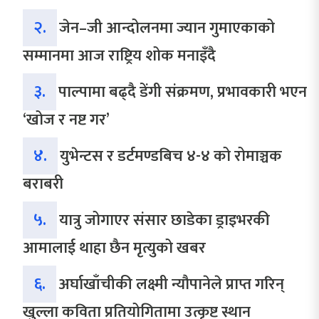
२.
जेन–जी आन्दोलनमा ज्यान गुमाएकाको
सम्मानमा आज राष्ट्रिय शोक मनाइँदै
३.
पाल्पामा बढ्दै डेंगी संक्रमण, प्रभावकारी भएन
‘खोज र नष्ट गर’
४.
युभेन्टस र डर्टमण्डबिच ४-४ को रोमाञ्चक
बराबरी
५.
यात्रु जोगाएर संसार छाडेका ड्राइभरकी
आमालाई थाहा छैन मृत्युको खबर
६.
अर्घाखाँचीकी लक्ष्मी न्यौपानेले प्राप्त गरिन्
खुल्ला कविता प्रतियोगितामा उत्कृष्ट स्थान