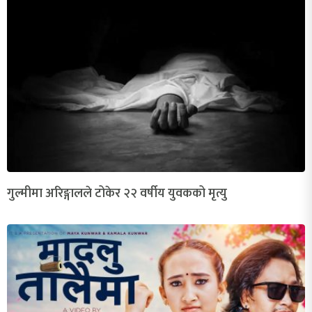
गुल्मीमा अरिङ्गालले टोकेर २२ वर्षीय युवकको मृत्यु