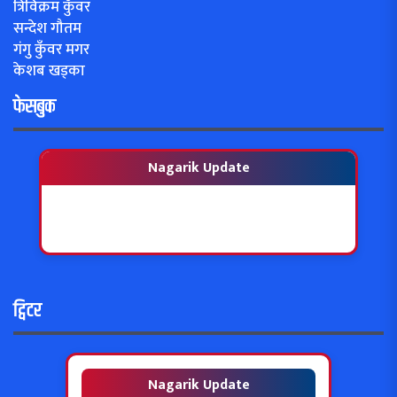
त्रिविक्रम कुँवर
सन्देश गौतम
गंगु कुँवर मगर
केशब खड्का
फेसबुक
Nagarik Update
ट्विटर
Nagarik Update