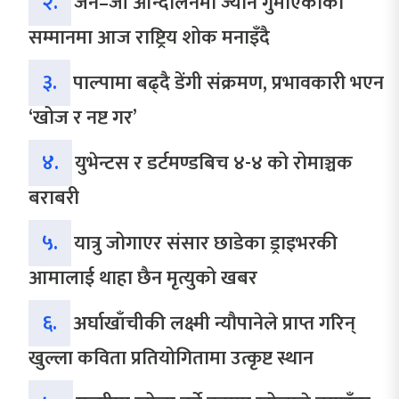
२.
जेन–जी आन्दोलनमा ज्यान गुमाएकाको
सम्मानमा आज राष्ट्रिय शोक मनाइँदै
३.
पाल्पामा बढ्दै डेंगी संक्रमण, प्रभावकारी भएन
‘खोज र नष्ट गर’
४.
युभेन्टस र डर्टमण्डबिच ४-४ को रोमाञ्चक
बराबरी
५.
यात्रु जोगाएर संसार छाडेका ड्राइभरकी
आमालाई थाहा छैन मृत्युको खबर
६.
अर्घाखाँचीकी लक्ष्मी न्यौपानेले प्राप्त गरिन्
खुल्ला कविता प्रतियोगितामा उत्कृष्ट स्थान