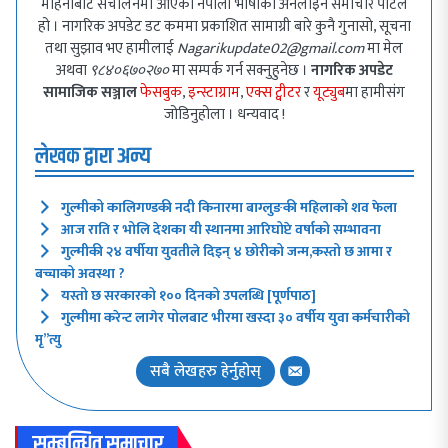
महिनाबाट संचालनमा आएको नेपाली भाषाको अनलाइन समाचार पोर्टल
हो । नागरिक अपडेट डट कममा प्रकाशित सामाग्री बारे कुनै गुनासो, सूचना
तथा सुझाव भए हामीलाई
Nagarikupdate02@gmail.com
मा मेल
अथवा
९८४०६७०२७०
मा सम्पर्क गर्न सक्नुहुनेछ ।
नागरिक अपडेट
सामाजिक सञ्जाल
फेसबुक
,
इन्स्टाग्राम
,
एक्स ट्वीटर
र
यूट्युब
मा हामीसंग
जोडिनुहोला । धन्यवाद !
लेखक द्वारा अन्य
गुल्मीको कालिगण्डकी नदी किनारमा बाग्लुङकी महिलाको शव फेला
आज राति र भोलि देशका यी स्थानमा आरिघोप्टे वर्षाको सम्भावना
गुल्मीकी २४ वर्षीया युवतीले दिइन् ४ छोरीको जन्म,कस्तो छ आमा र
बच्चाको अवस्था ?
यस्तो छ सरकारको १०० दिनको उपलब्धि [पूर्णपाठ]
गुल्मीमा करेन्ट लागेर पोलबाट भीरमा खस्दा ३० वर्षीय युवा कर्मचारीको
मृ”त्यु
सबै लेखहरु हेर्नुहोस्
सम्बन्धित समाचार