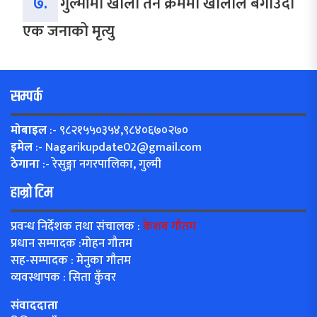
७.
गुल्मीमा खोला तर्ने क्रममा खोलाले बगाउँदा
एक जनाको मृत्यु
सम्पर्क
मोबाइल
:- ९८२१५५०३५४,९८४०६७०२७०
इमेल
:-
Nagarikupdate02@gmail.com
ठेगाना
:- रेसुङ्गा नगरपालिका, गुल्मी
हाम्रो टिम
प्रवन्ध निर्देशक तथा संचालक :
केशब गौतम
प्रधान सम्पादक :मोहन गौतम
सह-सम्पादक : मेनुका गौतम
व्यवस्थापक : सिता कुँवर
संवाददाता