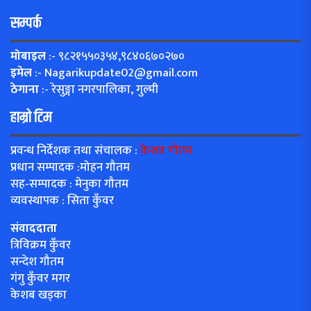
सम्पर्क
मोबाइल
:- ९८२१५५०३५४,९८४०६७०२७०
इमेल
:-
Nagarikupdate02@gmail.com
ठेगाना
:- रेसुङ्गा नगरपालिका, गुल्मी
हाम्रो टिम
प्रवन्ध निर्देशक तथा संचालक :
केशब गौतम
प्रधान सम्पादक :मोहन गौतम
सह-सम्पादक : मेनुका गौतम
व्यवस्थापक : सिता कुँवर
संवाददाता
त्रिविक्रम कुँवर
सन्देश गौतम
गंगु कुँवर मगर
केशब खड्का