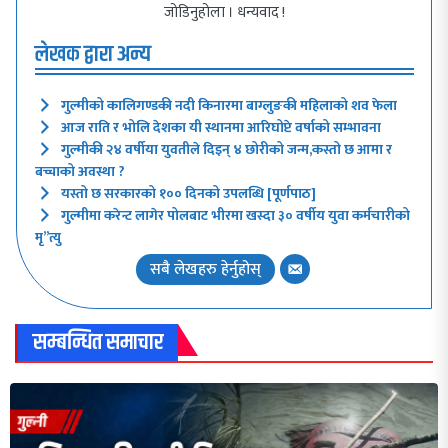
जोडिनुहोला । धन्यवाद !
लेखक द्वारा अन्य
गुल्मीको कालिगण्डकी नदी किनारमा बाग्लुङकी महिलाको शव फेला
आज राति र भोलि देशका यी स्थानमा आरिघोप्टे वर्षाको सम्भावना
गुल्मीकी २४ वर्षीया युवतीले दिइन् ४ छोरीको जन्म,कस्तो छ आमा र
बच्चाको अवस्था ?
यस्तो छ सरकारको १०० दिनको उपलब्धि [पूर्णपाठ]
गुल्मीमा करेन्ट लागेर पोलबाट भीरमा खस्दा ३० वर्षीय युवा कर्मचारीको
मृ”त्यु
सबै लेखहरु हेर्नुहोस्
सम्बन्धित समाचार