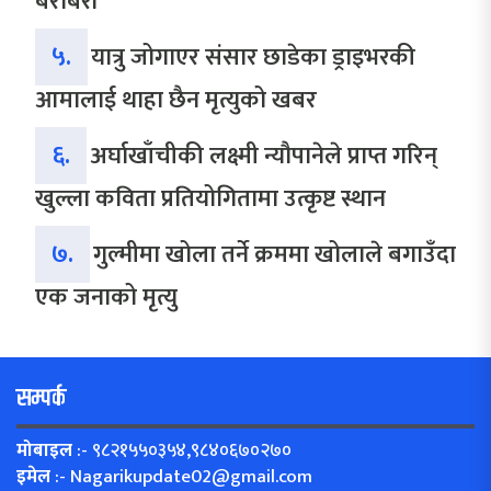
बराबरी
५.
यात्रु जोगाएर संसार छाडेका ड्राइभरकी
आमालाई थाहा छैन मृत्युको खबर
६.
अर्घाखाँचीकी लक्ष्मी न्यौपानेले प्राप्त गरिन्
खुल्ला कविता प्रतियोगितामा उत्कृष्ट स्थान
७.
गुल्मीमा खोला तर्ने क्रममा खोलाले बगाउँदा
एक जनाको मृत्यु
सम्पर्क
मोबाइल
:- ९८२१५५०३५४,९८४०६७०२७०
इमेल
:-
Nagarikupdate02@gmail.com