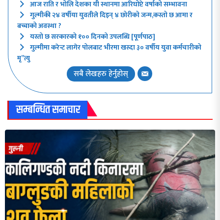
आज राति र भोलि देशका यी स्थानमा आरिघोप्टे वर्षाको सम्भावना
गुल्मीकी २४ वर्षीया युवतीले दिइन् ४ छोरीको जन्म,कस्तो छ आमा र
बच्चाको अवस्था ?
यस्तो छ सरकारको १०० दिनको उपलब्धि [पूर्णपाठ]
गुल्मीमा करेन्ट लागेर पोलबाट भीरमा खस्दा ३० वर्षीय युवा कर्मचारीको
मृ”त्यु
सबै लेखहरु हेर्नुहोस्
सम्बन्धित समाचार