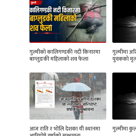
गुल्मीको कालिगण्डकी नदी किनारमा
गुल्मीमा अरि
बाग्लुङकी महिलाको शव फेला
युवकको मृत्
आज राति र भोलि देशका यी स्थानमा
गुल्मीमा कुल
आरिघोप्टे वर्षाको सम्भावना