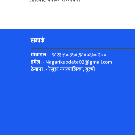
सम्पर्क
मोबाइल
:- ९८२१५५०३५४,९८४०६७०२७०
इमेल
:-
Nagarikupdate02@gmail.com
ठेगाना
:- रेसुङ्गा नगरपालिका, गुल्मी