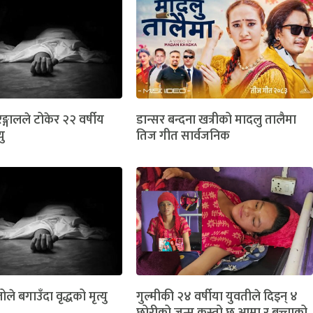
ङ्गालले टोकेर २२ वर्षीय
डान्सर बन्दना खत्रीको मादलु तालैमा
यु
तिज गीत सार्वजनिक
ोले बगाउँदा वृद्धको मृत्यु
गुल्मीकी २४ वर्षीया युवतीले दिइन् ४
छोरीको जन्म,कस्तो छ आमा र बच्चाको