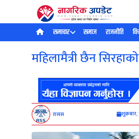
समाचार
समाज
राजनीति
वि
महिलामैत्री छैन सिरहाक
शुक्रबार
रासस