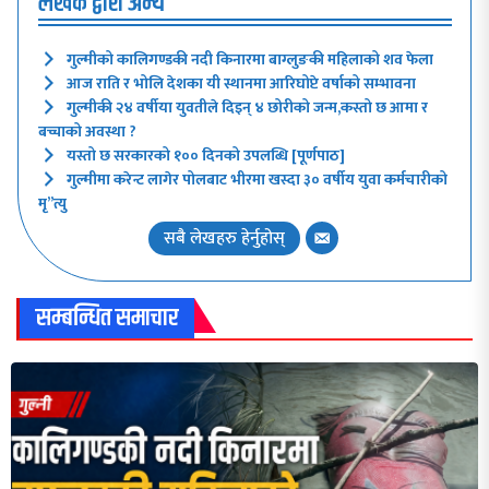
लेखक द्वारा अन्य
गुल्मीको कालिगण्डकी नदी किनारमा बाग्लुङकी महिलाको शव फेला
आज राति र भोलि देशका यी स्थानमा आरिघोप्टे वर्षाको सम्भावना
गुल्मीकी २४ वर्षीया युवतीले दिइन् ४ छोरीको जन्म,कस्तो छ आमा र
बच्चाको अवस्था ?
यस्तो छ सरकारको १०० दिनको उपलब्धि [पूर्णपाठ]
गुल्मीमा करेन्ट लागेर पोलबाट भीरमा खस्दा ३० वर्षीय युवा कर्मचारीको
मृ”त्यु
सबै लेखहरु हेर्नुहोस्
सम्बन्धित समाचार