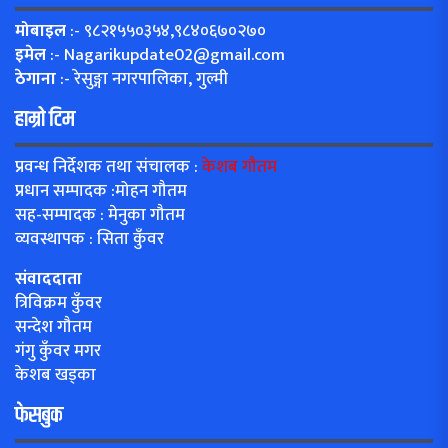
मोबाइल
:- ९८२१५५०३५४,९८४०६७०२७०
इमेल
:-
Nagarikupdate02@gmail.com
ठेगाना
:- रेसुङ्गा नगरपालिका, गुल्मी
हाम्रो टिम
प्रवन्ध निर्देशक तथा संचालक :
केशब गौतम
प्रधान सम्पादक :मोहन गौतम
सह-सम्पादक : मेनुका गौतम
व्यवस्थापक : सिता कुँवर
संवाददाता
त्रिविक्रम कुँवर
सन्देश गौतम
गंगु कुँवर मगर
केशब खड्का
फेसबुक