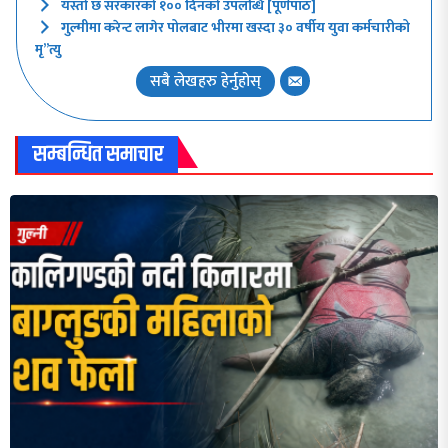
यस्तो छ सरकारको १०० दिनको उपलब्धि [पूर्णपाठ]
गुल्मीमा करेन्ट लागेर पोलबाट भीरमा खस्दा ३० वर्षीय युवा कर्मचारीको
मृ”त्यु
सबै लेखहरु हेर्नुहोस्
सम्बन्धित समाचार