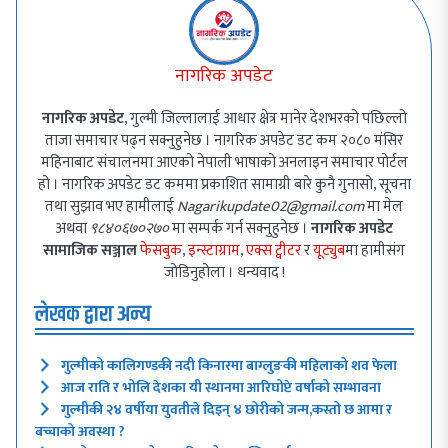
नागरिक अपडेट
नागरिक अपडेट
, गुल्मी जिल्लालाई आधार क्षेत्र मानेर देशभरको पछिल्लो
ताजा समाचार पढ्न सक्नुहुनेछ । नागरिक अपडेट डट कम २०८० मंसिर
महिनाबाट संचालनमा आएको नेपाली भाषाको अनलाइन समाचार पोर्टल
हो । नागरिक अपडेट डट कममा प्रकाशित सामाग्री बारे कुनै गुनासो, सूचना
तथा सुझाव भए हामीलाई
Nagarikupdate02@gmail.com
मा मेल
अथवा
९८४०६७०२७०
मा सम्पर्क गर्न सक्नुहुनेछ ।
नागरिक अपडेट
सामाजिक सञ्जाल
फेसबुक
,
इन्स्टाग्राम
,
एक्स ट्वीटर
र
यूट्युब
मा हामीसंग
जोडिनुहोला । धन्यवाद !
लेखक द्वारा अन्य
गुल्मीको कालिगण्डकी नदी किनारमा बाग्लुङकी महिलाको शव फेला
आज राति र भोलि देशका यी स्थानमा आरिघोप्टे वर्षाको सम्भावना
गुल्मीकी २४ वर्षीया युवतीले दिइन् ४ छोरीको जन्म,कस्तो छ आमा र
बच्चाको अवस्था ?