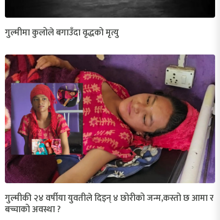
गुल्मीमा कुलोले बगाउँदा वृद्धको मृत्यु
गुल्मीकी २४ वर्षीया युवतीले दिइन् ४ छोरीको जन्म,कस्तो छ आमा र
बच्चाको अवस्था ?