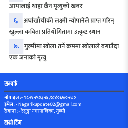
आमालाई थाहा छैन मृत्युको खबर
६.
अर्घाखाँचीकी लक्ष्मी न्यौपानेले प्राप्त गरिन्
खुल्ला कविता प्रतियोगितामा उत्कृष्ट स्थान
७.
गुल्मीमा खोला तर्ने क्रममा खोलाले बगाउँदा
एक जनाको मृत्यु
सम्पर्क
मोबाइल
:- ९८२१५५०३५४,९८४०६७०२७०
इमेल
:-
Nagarikupdate02@gmail.com
ठेगाना
:- रेसुङ्गा नगरपालिका, गुल्मी
हाम्रो टिम