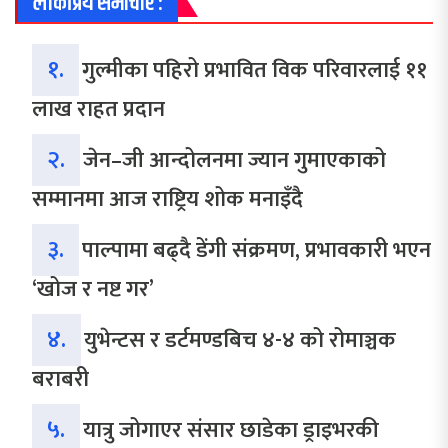
लोकप्रिय समाचार :
१.
गुल्मीका पहिरो प्रभावित विक परिवारलाई ११
लाख राहत प्रदान
२.
जेन–जी आन्दोलनमा ज्यान गुमाएकाको
सम्मानमा आज राष्ट्रिय शोक मनाइँदै
३.
पाल्पामा बढ्दै डेंगी संक्रमण, प्रभावकारी भएन
‘खोज र नष्ट गर’
४.
युभेन्टस र डर्टमण्डबिच ४-४ को रोमाञ्चक
बराबरी
५.
यात्रु जोगाएर संसार छाडेका ड्राइभरकी