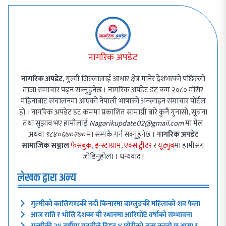
नागरिक अपडेट
नागरिक अपडेट
, गुल्मी जिल्लालाई आधार क्षेत्र मानेर देशभरको पछिल्लो
ताजा समाचार पढ्न सक्नुहुनेछ । नागरिक अपडेट डट कम २०८० मंसिर
महिनाबाट संचालनमा आएको नेपाली भाषाको अनलाइन समाचार पोर्टल
हो । नागरिक अपडेट डट कममा प्रकाशित सामाग्री बारे कुनै गुनासो, सूचना
तथा सुझाव भए हामीलाई
Nagarikupdate02@gmail.com
मा मेल
अथवा
९८४०६७०२७०
मा सम्पर्क गर्न सक्नुहुनेछ ।
नागरिक अपडेट
सामाजिक सञ्जाल
फेसबुक
,
इन्स्टाग्राम
,
एक्स ट्वीटर
र
यूट्युब
मा हामीसंग
जोडिनुहोला । धन्यवाद !
लेखक द्वारा अन्य
गुल्मीको कालिगण्डकी नदी किनारमा बाग्लुङकी महिलाको शव फेला
आज राति र भोलि देशका यी स्थानमा आरिघोप्टे वर्षाको सम्भावना
गुल्मीकी २४ वर्षीया युवतीले दिइन् ४ छोरीको जन्म,कस्तो छ आमा र