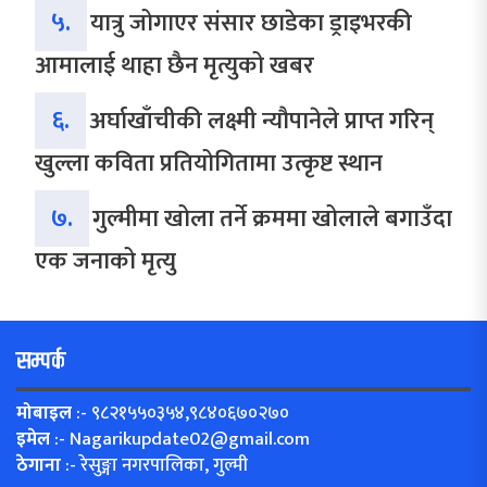
५.
यात्रु जोगाएर संसार छाडेका ड्राइभरकी
आमालाई थाहा छैन मृत्युको खबर
६.
अर्घाखाँचीकी लक्ष्मी न्यौपानेले प्राप्त गरिन्
खुल्ला कविता प्रतियोगितामा उत्कृष्ट स्थान
७.
गुल्मीमा खोला तर्ने क्रममा खोलाले बगाउँदा
एक जनाको मृत्यु
सम्पर्क
मोबाइल
:- ९८२१५५०३५४,९८४०६७०२७०
इमेल
:-
Nagarikupdate02@gmail.com
ठेगाना
:- रेसुङ्गा नगरपालिका, गुल्मी