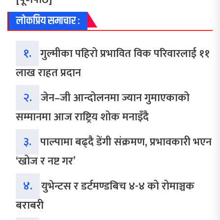
लोकप्रिय समाचार :
१.
गुल्मीका पहिरो प्रभावित विक परिवारलाई ११
लाख राहत प्रदान
२.
जेन–जी आन्दोलनमा ज्यान गुमाएकाको
सम्मानमा आज राष्ट्रिय शोक मनाइँदै
३.
पाल्पामा बढ्दै डेंगी संक्रमण, प्रभावकारी भएन
‘खोज र नष्ट गर’
४.
युभेन्टस र डर्टमण्डबिच ४-४ को रोमाञ्चक
बराबरी