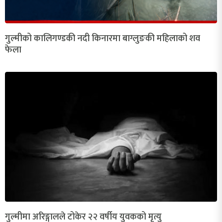
गुल्मीको कालिगण्डकी नदी किनारमा बाग्लुङकी महिलाको शव
फेला
गुल्मीमा अरिङ्गालले टोकेर २२ वर्षीय युवकको मृत्यु