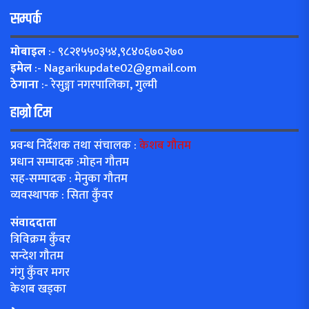
सम्पर्क
मोबाइल
:- ९८२१५५०३५४,९८४०६७०२७०
इमेल
:-
Nagarikupdate02@gmail.com
ठेगाना
:- रेसुङ्गा नगरपालिका, गुल्मी
हाम्रो टिम
प्रवन्ध निर्देशक तथा संचालक :
केशब गौतम
प्रधान सम्पादक :मोहन गौतम
सह-सम्पादक : मेनुका गौतम
व्यवस्थापक : सिता कुँवर
संवाददाता
त्रिविक्रम कुँवर
सन्देश गौतम
गंगु कुँवर मगर
केशब खड्का