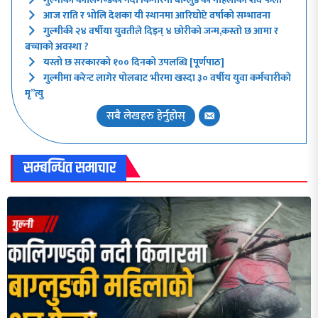
आज राति र भोलि देशका यी स्थानमा आरिघोप्टे वर्षाको सम्भावना
गुल्मीकी २४ वर्षीया युवतीले दिइन् ४ छोरीको जन्म,कस्तो छ आमा र
बच्चाको अवस्था ?
यस्तो छ सरकारको १०० दिनको उपलब्धि [पूर्णपाठ]
गुल्मीमा करेन्ट लागेर पोलबाट भीरमा खस्दा ३० वर्षीय युवा कर्मचारीको
मृ”त्यु
सबै लेखहरु हेर्नुहोस्
सम्बन्धित समाचार