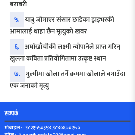
बराबरी
५.
यात्रु जोगाएर संसार छाडेका ड्राइभरकी
आमालाई थाहा छैन मृत्युको खबर
६.
अर्घाखाँचीकी लक्ष्मी न्यौपानेले प्राप्त गरिन्
खुल्ला कविता प्रतियोगितामा उत्कृष्ट स्थान
७.
गुल्मीमा खोला तर्ने क्रममा खोलाले बगाउँदा
एक जनाको मृत्यु
सम्पर्क
मोबाइल
:- ९८२१५५०३५४,९८४०६७०२७०
इमेल
:-
Nagarikupdate02@gmail.com