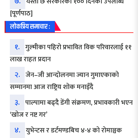
७.
यस्तो छ सरकारको १०० दिनको उपलब्धि
[पूर्णपाठ]
लोकप्रिय समाचार :
१.
गुल्मीका पहिरो प्रभावित विक परिवारलाई ११
लाख राहत प्रदान
२.
जेन–जी आन्दोलनमा ज्यान गुमाएकाको
सम्मानमा आज राष्ट्रिय शोक मनाइँदै
३.
पाल्पामा बढ्दै डेंगी संक्रमण, प्रभावकारी भएन
‘खोज र नष्ट गर’
४.
युभेन्टस र डर्टमण्डबिच ४-४ को रोमाञ्चक