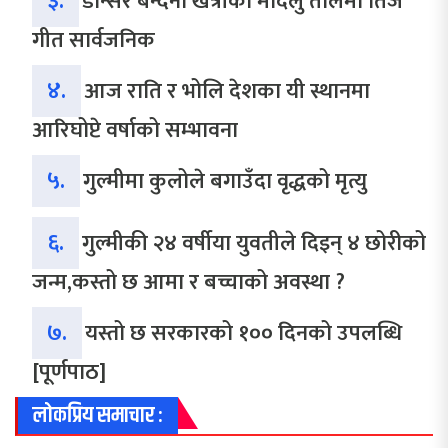
३.
डान्सर बन्दना खत्रीको मादलु तालैमा तिज
गीत सार्वजनिक
४.
आज राति र भोलि देशका यी स्थानमा
आरिघोप्टे वर्षाको सम्भावना
५.
गुल्मीमा कुलोले बगाउँदा वृद्धको मृत्यु
६.
गुल्मीकी २४ वर्षीया युवतीले दिइन् ४ छोरीको
जन्म,कस्तो छ आमा र बच्चाको अवस्था ?
७.
यस्तो छ सरकारको १०० दिनको उपलब्धि
[पूर्णपाठ]
लोकप्रिय समाचार :