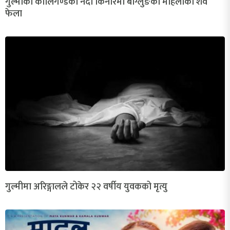
गुल्मीको कालिगण्डकी नदी किनारमा बाग्लुङकी महिलाको शव
फेला
गुल्मीमा अरिङ्गालले टोकेर २२ वर्षीय युवकको मृत्यु