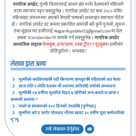
नागरिक अपडेट
, गुल्मी जिल्लालाई आधार क्षेत्र मानेर देशभरको पछिल्लो
ताजा समाचार पढ्न सक्नुहुनेछ । नागरिक अपडेट डट कम २०८० मंसिर
महिनाबाट संचालनमा आएको नेपाली भाषाको अनलाइन समाचार पोर्टल
हो । नागरिक अपडेट डट कममा प्रकाशित सामाग्री बारे कुनै गुनासो, सूचना
तथा सुझाव भए हामीलाई
Nagarikupdate02@gmail.com
मा मेल
अथवा
९८४०६७०२७०
मा सम्पर्क गर्न सक्नुहुनेछ ।
नागरिक अपडेट
सामाजिक सञ्जाल
फेसबुक
,
इन्स्टाग्राम
,
एक्स ट्वीटर
र
यूट्युब
मा हामीसंग
जोडिनुहोला । धन्यवाद !
लेखक द्वारा अन्य
गुल्मीको कालिगण्डकी नदी किनारमा बाग्लुङकी महिलाको शव फेला
आज राति र भोलि देशका यी स्थानमा आरिघोप्टे वर्षाको सम्भावना
गुल्मीकी २४ वर्षीया युवतीले दिइन् ४ छोरीको जन्म,कस्तो छ आमा र
बच्चाको अवस्था ?
यस्तो छ सरकारको १०० दिनको उपलब्धि [पूर्णपाठ]
गुल्मीमा करेन्ट लागेर पोलबाट भीरमा खस्दा ३० वर्षीय युवा कर्मचारीको
मृ”त्यु
सबै लेखहरु हेर्नुहोस्