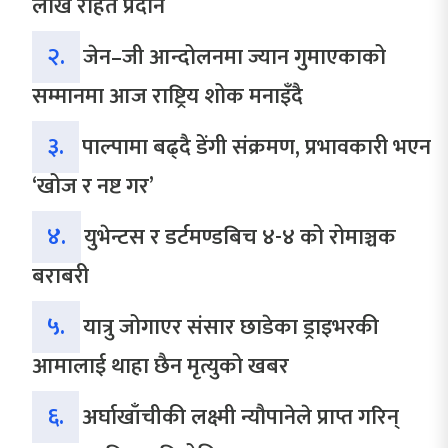
लाख राहत प्रदान
२.
जेन–जी आन्दोलनमा ज्यान गुमाएकाको
सम्मानमा आज राष्ट्रिय शोक मनाइँदै
३.
पाल्पामा बढ्दै डेंगी संक्रमण, प्रभावकारी भएन
‘खोज र नष्ट गर’
४.
युभेन्टस र डर्टमण्डबिच ४-४ को रोमाञ्चक
बराबरी
५.
यात्रु जोगाएर संसार छाडेका ड्राइभरकी
आमालाई थाहा छैन मृत्युको खबर
६.
अर्घाखाँचीकी लक्ष्मी न्यौपानेले प्राप्त गरिन्