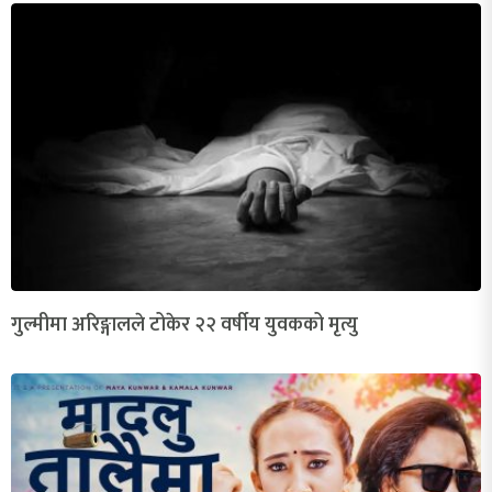
गुल्मीमा अरिङ्गालले टोकेर २२ वर्षीय युवकको मृत्यु