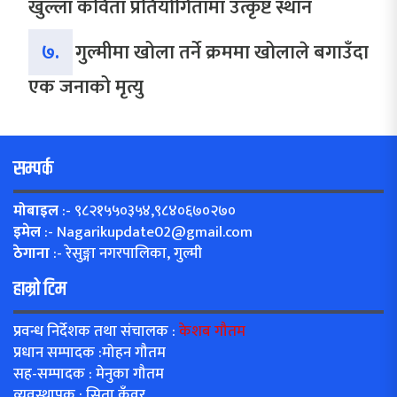
खुल्ला कविता प्रतियोगितामा उत्कृष्ट स्थान
७.
गुल्मीमा खोला तर्ने क्रममा खोलाले बगाउँदा
एक जनाको मृत्यु
सम्पर्क
मोबाइल
:- ९८२१५५०३५४,९८४०६७०२७०
इमेल
:-
Nagarikupdate02@gmail.com
ठेगाना
:- रेसुङ्गा नगरपालिका, गुल्मी
हाम्रो टिम
प्रवन्ध निर्देशक तथा संचालक :
केशब गौतम
प्रधान सम्पादक :मोहन गौतम
सह-सम्पादक : मेनुका गौतम
व्यवस्थापक : सिता कुँवर