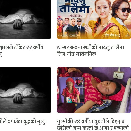
ङ्गालले टोकेर २२ वर्षीय
डान्सर बन्दना खत्रीको मादलु तालैमा
यु
तिज गीत सार्वजनिक
ोले बगाउँदा वृद्धको मृत्यु
गुल्मीकी २४ वर्षीया युवतीले दिइन् ४
छोरीको जन्म,कस्तो छ आमा र बच्चाको