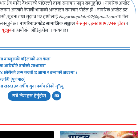
धार क्षेत्र मानेर देशभरको पछिल्लो ताजा समाचार पढ्न सक्नुहुनेछ । नागरिक अपडेट
ालनमा आएको नेपाली भाषाको अनलाइन समाचार पोर्टल हो । नागरिक अपडेट डट
गुनासो, सूचना तथा सुझाव भए हामीलाई
Nagarikupdate02@gmail.com
मा मेल
 सक्नुहुनेछ ।
नागरिक अपडेट सामाजिक सञ्जाल
फेसबुक
,
इन्स्टाग्राम
,
एक्स ट्वीटर
र
यूट्युब
मा हामीसंग जोडिनुहोला । धन्यवाद !
मा बाग्लुङकी महिलाको शव फेला
 आरिघोप्टे वर्षाको सम्भावना
न् ४ छोरीको जन्म,कस्तो छ आमा र बच्चाको अवस्था ?
ब्धि [पूर्णपाठ]
ा खस्दा ३० वर्षीय युवा कर्मचारीको मृ”त्यु
सबै लेखहरु हेर्नुहोस्