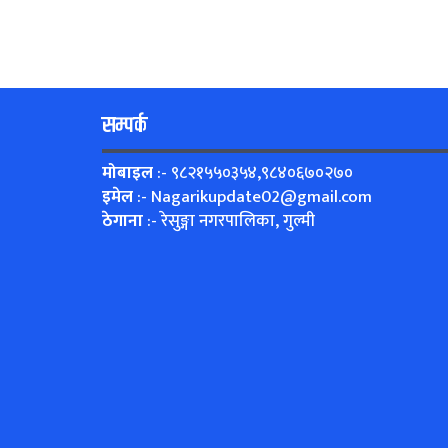
सम्पर्क
मोबाइल
:- ९८२१५५०३५४,९८४०६७०२७०
इमेल
:-
Nagarikupdate02@gmail.com
ठेगाना
:- रेसुङ्गा नगरपालिका, गुल्मी