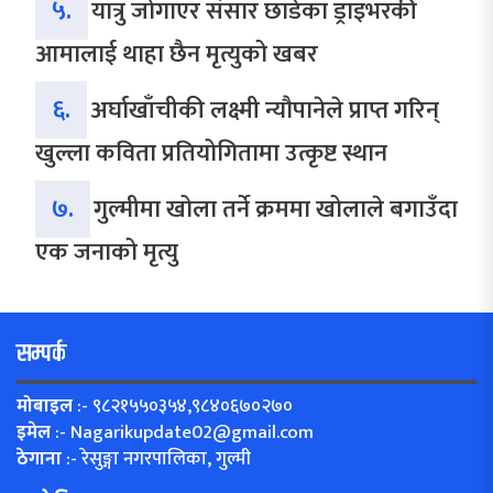
५.
यात्रु जोगाएर संसार छाडेका ड्राइभरकी
आमालाई थाहा छैन मृत्युको खबर
६.
अर्घाखाँचीकी लक्ष्मी न्यौपानेले प्राप्त गरिन्
खुल्ला कविता प्रतियोगितामा उत्कृष्ट स्थान
७.
गुल्मीमा खोला तर्ने क्रममा खोलाले बगाउँदा
एक जनाको मृत्यु
सम्पर्क
मोबाइल
:- ९८२१५५०३५४,९८४०६७०२७०
इमेल
:-
Nagarikupdate02@gmail.com
ठेगाना
:- रेसुङ्गा नगरपालिका, गुल्मी