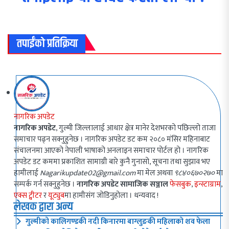
तपाईंको प्रतिक्रिया
नागरिक अपडेट
नागरिक अपडेट
, गुल्मी जिल्लालाई आधार क्षेत्र मानेर देशभरको पछिल्लो ताजा
समाचार पढ्न सक्नुहुनेछ । नागरिक अपडेट डट कम २०८० मंसिर महिनाबाट
संचालनमा आएको नेपाली भाषाको अनलाइन समाचार पोर्टल हो । नागरिक
अपडेट डट कममा प्रकाशित सामाग्री बारे कुनै गुनासो, सूचना तथा सुझाव भए
हामीलाई
Nagarikupdate02@gmail.com
मा मेल अथवा
९८४०६७०२७०
मा
सम्पर्क गर्न सक्नुहुनेछ ।
नागरिक अपडेट सामाजिक सञ्जाल
फेसबुक
,
इन्स्टाग्राम
,
एक्स ट्वीटर
र
यूट्युब
मा हामीसंग जोडिनुहोला । धन्यवाद !
लेखक द्वारा अन्य
गुल्मीको कालिगण्डकी नदी किनारमा बाग्लुङकी महिलाको शव फेला