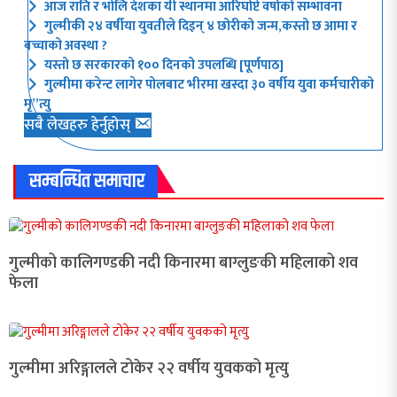
आज राति र भोलि देशका यी स्थानमा आरिघोप्टे वर्षाको सम्भावना
गुल्मीकी २४ वर्षीया युवतीले दिइन् ४ छोरीको जन्म,कस्तो छ आमा र
बच्चाको अवस्था ?
यस्तो छ सरकारको १०० दिनको उपलब्धि [पूर्णपाठ]
गुल्मीमा करेन्ट लागेर पोलबाट भीरमा खस्दा ३० वर्षीय युवा कर्मचारीको
मृ”त्यु
सबै लेखहरु हेर्नुहोस्
सम्बन्धित समाचार
गुल्मीको कालिगण्डकी नदी किनारमा बाग्लुङकी महिलाको शव
फेला
गुल्मीमा अरिङ्गालले टोकेर २२ वर्षीय युवकको मृत्यु