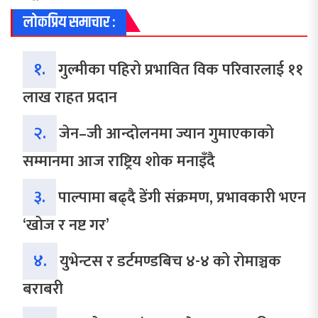
लोकप्रिय समाचार :
१.
गुल्मीका पहिरो प्रभावित विक परिवारलाई ११
लाख राहत प्रदान
२.
जेन–जी आन्दोलनमा ज्यान गुमाएकाको
सम्मानमा आज राष्ट्रिय शोक मनाइँदै
३.
पाल्पामा बढ्दै डेंगी संक्रमण, प्रभावकारी भएन
‘खोज र नष्ट गर’
४.
युभेन्टस र डर्टमण्डबिच ४-४ को रोमाञ्चक
बराबरी