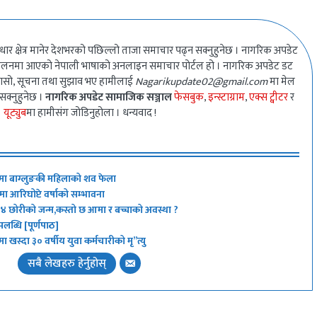
धार क्षेत्र मानेर देशभरको पछिल्लो ताजा समाचार पढ्न सक्नुहुनेछ । नागरिक अपडेट
ालनमा आएको नेपाली भाषाको अनलाइन समाचार पोर्टल हो । नागरिक अपडेट डट
गुनासो, सूचना तथा सुझाव भए हामीलाई
Nagarikupdate02@gmail.com
मा मेल
 सक्नुहुनेछ ।
नागरिक अपडेट सामाजिक सञ्जाल
फेसबुक
,
इन्स्टाग्राम
,
एक्स ट्वीटर
र
यूट्युब
मा हामीसंग जोडिनुहोला । धन्यवाद !
मा बाग्लुङकी महिलाको शव फेला
 आरिघोप्टे वर्षाको सम्भावना
न् ४ छोरीको जन्म,कस्तो छ आमा र बच्चाको अवस्था ?
ब्धि [पूर्णपाठ]
ा खस्दा ३० वर्षीय युवा कर्मचारीको मृ”त्यु
सबै लेखहरु हेर्नुहोस्