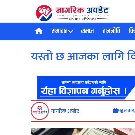
समाचार
समाज
राजनीति
वि
यस्तो छ आजका लागि विद
मङ्गलबा
नागरिक अपडेट