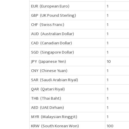
EUR (European Euro)
1
GBP (UK Pound Sterling)
1
CHF (Swiss Franc)
1
AUD (Australian Dollar)
1
CAD (Canadian Dollar)
1
SGD (Singapore Dollar)
1
JPY (Japanese Yen)
10
CNY (Chinese Yuan)
1
SAR (Saudi Arabian Riyal)
1
QAR (Qatari Riyal)
1
THB (Thai Baht)
1
AED (UAE Dirham)
1
MYR (Malaysian Ringgit)
1
KRW (South Korean Won)
100