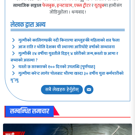
सामाजिक सञ्जाल
फेसबुक
,
इन्स्टाग्राम
,
एक्स ट्वीटर
र
यूट्युब
मा हामीसंग
जोडिनुहोला । धन्यवाद !
लेखक द्वारा अन्य
गुल्मीको कालिगण्डकी नदी किनारमा बाग्लुङकी महिलाको शव फेला
आज राति र भोलि देशका यी स्थानमा आरिघोप्टे वर्षाको सम्भावना
गुल्मीकी २४ वर्षीया युवतीले दिइन् ४ छोरीको जन्म,कस्तो छ आमा र
बच्चाको अवस्था ?
यस्तो छ सरकारको १०० दिनको उपलब्धि [पूर्णपाठ]
गुल्मीमा करेन्ट लागेर पोलबाट भीरमा खस्दा ३० वर्षीय युवा कर्मचारीको
मृ”त्यु
सबै लेखहरु हेर्नुहोस्
सम्बन्धित समाचार