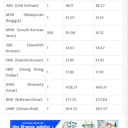
AED (UAE Dirham)
1
38.11
38.27
MYR (Malaysian
1
33.01
33.15
Ringgit)
KRW (South Korean
100
10.08
10.12
Won)
SEK (Swedish
1
14.61
14.67
Kroner)
DKK (Danish Kroner)
1
21.83
21.92
HKD (Hong Kong
1
17.83
17.91
Dollar)
KWD (Kuwaity
1
458.21
460.17
Dinar)
BHD (Bahrain Dinar)
1
371.25
372.84
OMR (Omani Rial)
1
364.01
365.57