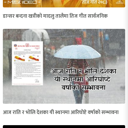
डान्सर बन्दना खत्रीको मादलु तालैमा तिज गीत सार्वजनिक
आज राति र भोलि देशका यी स्थानमा आरिघोप्टे वर्षाको सम्भावना