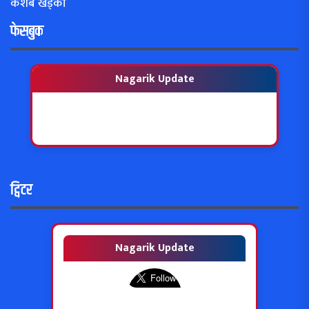
केशब खड्का
फेसबुक
Nagarik Update
ट्विटर
Nagarik Update