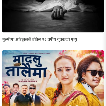
गुल्मीमा अरिङ्गालले टोकेर २२ वर्षीय युवकको मृत्यु