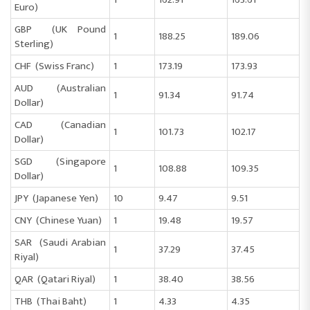
Euro)
GBP (UK Pound
1
188.25
189.06
Sterling)
CHF (Swiss Franc)
1
173.19
173.93
AUD (Australian
1
91.34
91.74
Dollar)
CAD (Canadian
1
101.73
102.17
Dollar)
SGD (Singapore
1
108.88
109.35
Dollar)
JPY (Japanese Yen)
10
9.47
9.51
CNY (Chinese Yuan)
1
19.48
19.57
SAR (Saudi Arabian
1
37.29
37.45
Riyal)
QAR (Qatari Riyal)
1
38.40
38.56
THB (Thai Baht)
1
4.33
4.35