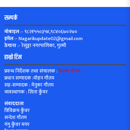
सम्पर्क
मोबाइल
:- ९८२१५५०३५४,९८४०६७०२७०
इमेल
:-
Nagarikupdate02@gmail.com
ठेगाना
:- रेसुङ्गा नगरपालिका, गुल्मी
हाम्रो टिम
प्रवन्ध निर्देशक तथा संचालक :
केशब गौतम
प्रधान सम्पादक :मोहन गौतम
सह-सम्पादक : मेनुका गौतम
व्यवस्थापक : सिता कुँवर
संवाददाता
त्रिविक्रम कुँवर
सन्देश गौतम
गंगु कुँवर मगर