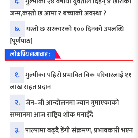
६.
गुल्मीकी २४ वर्षीया युवतीले दिइन् ४ छोरीको
जन्म,कस्तो छ आमा र बच्चाको अवस्था ?
७.
यस्तो छ सरकारको १०० दिनको उपलब्धि
[पूर्णपाठ]
लोकप्रिय समाचार :
१.
गुल्मीका पहिरो प्रभावित विक परिवारलाई ११
लाख राहत प्रदान
२.
जेन–जी आन्दोलनमा ज्यान गुमाएकाको
सम्मानमा आज राष्ट्रिय शोक मनाइँदै
३.
पाल्पामा बढ्दै डेंगी संक्रमण, प्रभावकारी भएन