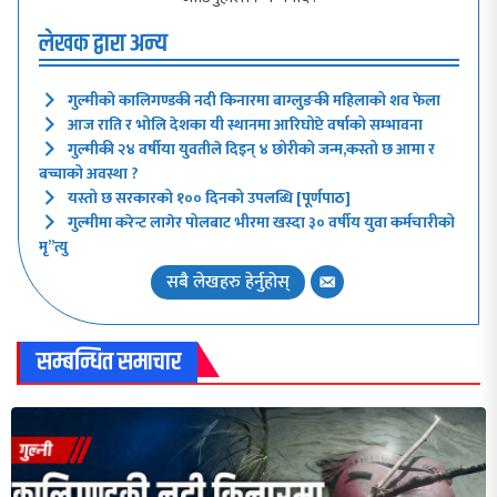
लेखक द्वारा अन्य
गुल्मीको कालिगण्डकी नदी किनारमा बाग्लुङकी महिलाको शव फेला
आज राति र भोलि देशका यी स्थानमा आरिघोप्टे वर्षाको सम्भावना
गुल्मीकी २४ वर्षीया युवतीले दिइन् ४ छोरीको जन्म,कस्तो छ आमा र
बच्चाको अवस्था ?
यस्तो छ सरकारको १०० दिनको उपलब्धि [पूर्णपाठ]
गुल्मीमा करेन्ट लागेर पोलबाट भीरमा खस्दा ३० वर्षीय युवा कर्मचारीको
मृ”त्यु
सबै लेखहरु हेर्नुहोस्
सम्बन्धित समाचार