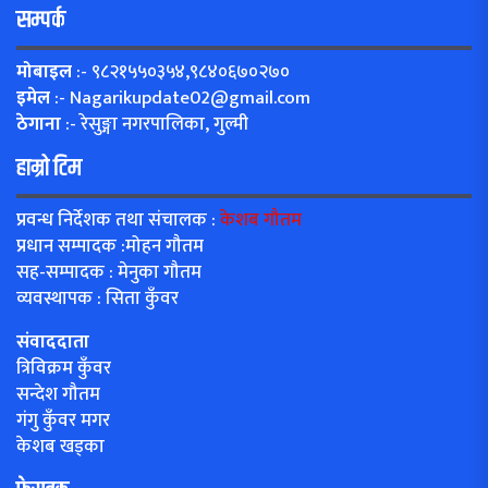
सम्पर्क
मोबाइल
:- ९८२१५५०३५४,९८४०६७०२७०
इमेल
:-
Nagarikupdate02@gmail.com
ठेगाना
:- रेसुङ्गा नगरपालिका, गुल्मी
हाम्रो टिम
प्रवन्ध निर्देशक तथा संचालक :
केशब गौतम
प्रधान सम्पादक :मोहन गौतम
सह-सम्पादक : मेनुका गौतम
व्यवस्थापक : सिता कुँवर
संवाददाता
त्रिविक्रम कुँवर
सन्देश गौतम
गंगु कुँवर मगर
केशब खड्का