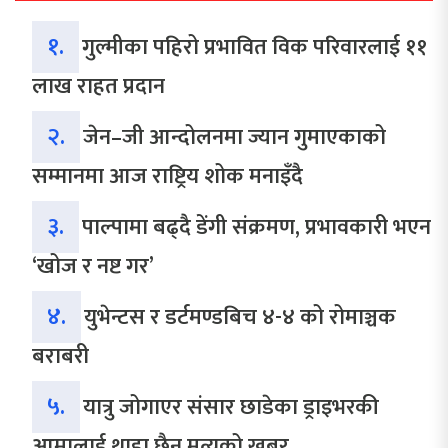
१.
गुल्मीका पहिरो प्रभावित विक परिवारलाई ११
लाख राहत प्रदान
२.
जेन–जी आन्दोलनमा ज्यान गुमाएकाको
सम्मानमा आज राष्ट्रिय शोक मनाइँदै
३.
पाल्पामा बढ्दै डेंगी संक्रमण, प्रभावकारी भएन
‘खोज र नष्ट गर’
४.
युभेन्टस र डर्टमण्डबिच ४-४ को रोमाञ्चक
बराबरी
५.
यात्रु जोगाएर संसार छाडेका ड्राइभरकी
आमालाई थाहा छैन मृत्युको खबर