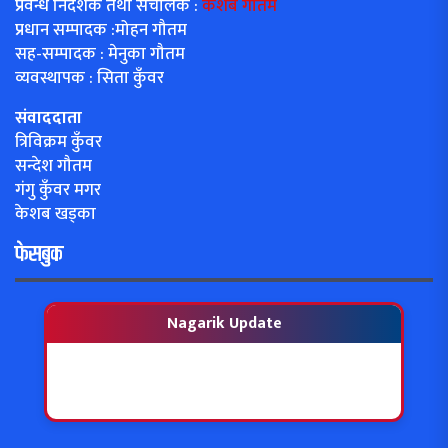
प्रवन्ध निर्देशक तथा संचालक :
केशब गौतम
प्रधान सम्पादक :मोहन गौतम
सह-सम्पादक : मेनुका गौतम
व्यवस्थापक : सिता कुँवर
संवाददाता
त्रिविक्रम कुँवर
सन्देश गौतम
गंगु कुँवर मगर
केशब खड्का
फेसबुक
Nagarik Update