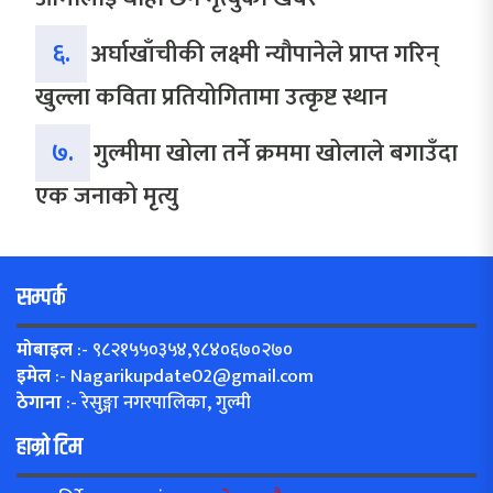
६.
अर्घाखाँचीकी लक्ष्मी न्यौपानेले प्राप्त गरिन्
खुल्ला कविता प्रतियोगितामा उत्कृष्ट स्थान
७.
गुल्मीमा खोला तर्ने क्रममा खोलाले बगाउँदा
एक जनाको मृत्यु
सम्पर्क
मोबाइल
:- ९८२१५५०३५४,९८४०६७०२७०
इमेल
:-
Nagarikupdate02@gmail.com
ठेगाना
:- रेसुङ्गा नगरपालिका, गुल्मी
हाम्रो टिम