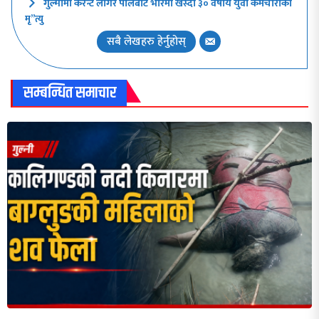
गुल्मीमा करेन्ट लागेर पोलबाट भीरमा खस्दा ३० वर्षीय युवा कर्मचारीको
मृ”त्यु
सबै लेखहरु हेर्नुहोस्
सम्बन्धित समाचार