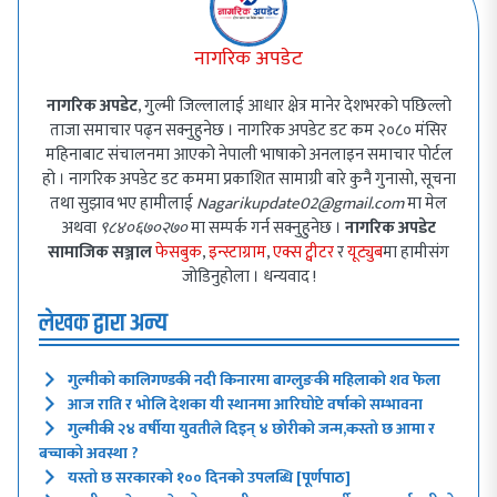
नागरिक अपडेट
नागरिक अपडेट
, गुल्मी जिल्लालाई आधार क्षेत्र मानेर देशभरको पछिल्लो
ताजा समाचार पढ्न सक्नुहुनेछ । नागरिक अपडेट डट कम २०८० मंसिर
महिनाबाट संचालनमा आएको नेपाली भाषाको अनलाइन समाचार पोर्टल
हो । नागरिक अपडेट डट कममा प्रकाशित सामाग्री बारे कुनै गुनासो, सूचना
तथा सुझाव भए हामीलाई
Nagarikupdate02@gmail.com
मा मेल
अथवा
९८४०६७०२७०
मा सम्पर्क गर्न सक्नुहुनेछ ।
नागरिक अपडेट
सामाजिक सञ्जाल
फेसबुक
,
इन्स्टाग्राम
,
एक्स ट्वीटर
र
यूट्युब
मा हामीसंग
जोडिनुहोला । धन्यवाद !
लेखक द्वारा अन्य
गुल्मीको कालिगण्डकी नदी किनारमा बाग्लुङकी महिलाको शव फेला
आज राति र भोलि देशका यी स्थानमा आरिघोप्टे वर्षाको सम्भावना
गुल्मीकी २४ वर्षीया युवतीले दिइन् ४ छोरीको जन्म,कस्तो छ आमा र
बच्चाको अवस्था ?
यस्तो छ सरकारको १०० दिनको उपलब्धि [पूर्णपाठ]