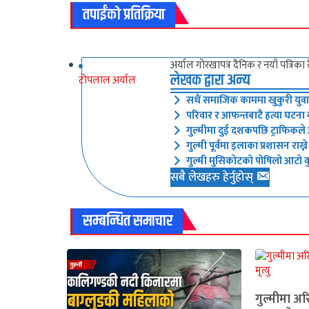
तपाईंको प्रतिक्रिया
अर्याल गोरखापत्र दैनिक र नयाँ पत्रिका
लेखक द्वारा अन्य
टोपलाल अर्याल
सधैं समाजिक काममा खुकुरी युवा
परिवार र आफन्तबाटै हत्या घटना 
गुल्मीमा दुई दशकपछि ट्राफिकले 
गुल्मी पूर्वमा इलाका प्रशासन राख
गुल्मी मुसिकोटको पोषिलो आटो व
सबै लेखहरु हेर्नुहोस्
सम्बन्धित समाचार
गुल्मीमा अरि