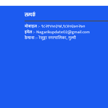
सम्पर्क
मोबाइल
:- ९८२१५५०३५४,९८४०६७०२७०
इमेल
:-
Nagarikupdate02@gmail.com
ठेगाना
:- रेसुङ्गा नगरपालिका, गुल्मी