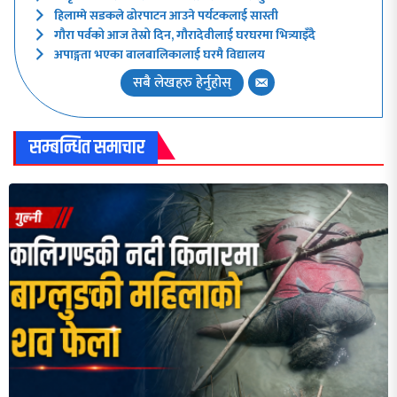
हिलाम्मे सडकले ढोरपाटन आउने पर्यटकलाई सास्ती
गौरा पर्वको आज तेस्रो दिन, गौरादेवीलाई घरघरमा भित्र्याइँदै
अपाङ्गता भएका बालबालिकालाई घरमै विद्यालय
सबै लेखहरु हेर्नुहोस्
सम्बन्धित समाचार