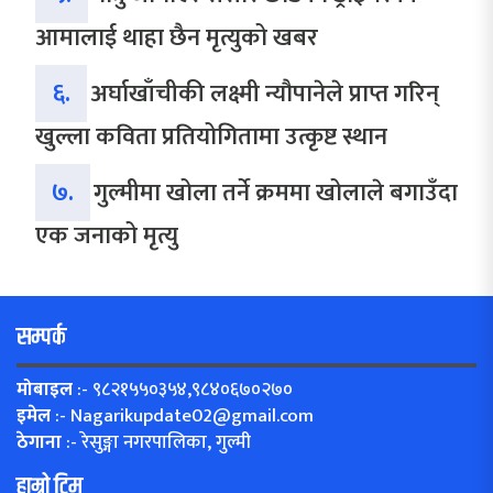
आमालाई थाहा छैन मृत्युको खबर
६.
अर्घाखाँचीकी लक्ष्मी न्यौपानेले प्राप्त गरिन्
खुल्ला कविता प्रतियोगितामा उत्कृष्ट स्थान
७.
गुल्मीमा खोला तर्ने क्रममा खोलाले बगाउँदा
एक जनाको मृत्यु
सम्पर्क
मोबाइल
:- ९८२१५५०३५४,९८४०६७०२७०
इमेल
:-
Nagarikupdate02@gmail.com
ठेगाना
:- रेसुङ्गा नगरपालिका, गुल्मी
हाम्रो टिम