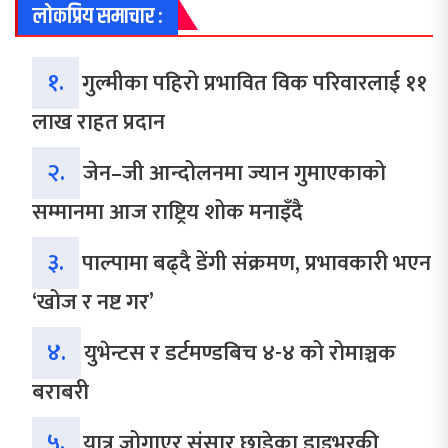
लोकप्रिय समाचार :
१.
गुल्मीका पहिरो प्रभावित विक परिवारलाई ११
लाख राहत प्रदान
२.
जेन–जी आन्दोलनमा ज्यान गुमाएकाको
सम्मानमा आज राष्ट्रिय शोक मनाइँदै
३.
पाल्पामा बढ्दै डेंगी संक्रमण, प्रभावकारी भएन
‘खोज र नष्ट गर’
४.
युभेन्टस र डर्टमण्डबिच ४-४ को रोमाञ्चक
बराबरी
५.
यात्रु जोगाएर संसार छाडेका ड्राइभरकी