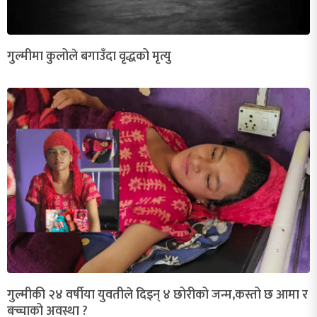
गुल्मीमा कुलोले बगाउँदा वृद्धको मृत्यु
गुल्मीकी २४ वर्षीया युवतीले दिइन् ४ छोरीको जन्म,कस्तो छ आमा र
बच्चाको अवस्था ?