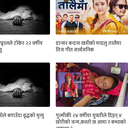
ङ्गालले टोकेर २२ वर्षीय
डान्सर बन्दना खत्रीको मादलु तालैमा
यु
तिज गीत सार्वजनिक
ोले बगाउँदा वृद्धको मृत्यु
गुल्मीकी २४ वर्षीया युवतीले दिइन् ४
छोरीको जन्म,कस्तो छ आमा र बच्चाको