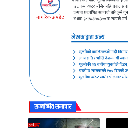
नागरिक अपडेट
, गुल्मी जिल्लालाई आ
डट कम २०८० मंसिर महिनाबाट संच
कममा प्रकाशित सामाग्री बारे कुनै 
नागरिक अपडेट
अथवा
९८४०६७०२७०
मा सम्पर्क गर्न
लेखक द्वारा अन्य
गुल्मीको कालिगण्डकी नदी किनार
आज राति र भोलि देशका यी स्थानमा
गुल्मीकी २४ वर्षीया युवतीले दिइ
यस्तो छ सरकारको १०० दिनको उपल
गुल्मीमा करेन्ट लागेर पोलबाट भीरम
सम्बन्धित समाचार