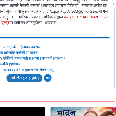
धार क्षेत्र मानेर देशभरको पछिल्लो ताजा समाचार पढ्न सक्नुहुनेछ । नागरिक अपडेट
ालनमा आएको नेपाली भाषाको अनलाइन समाचार पोर्टल हो । नागरिक अपडेट डट
गुनासो, सूचना तथा सुझाव भए हामीलाई
Nagarikupdate02@gmail.com
मा मेल
 सक्नुहुनेछ ।
नागरिक अपडेट सामाजिक सञ्जाल
फेसबुक
,
इन्स्टाग्राम
,
एक्स ट्वीटर
र
यूट्युब
मा हामीसंग जोडिनुहोला । धन्यवाद !
मा बाग्लुङकी महिलाको शव फेला
 आरिघोप्टे वर्षाको सम्भावना
न् ४ छोरीको जन्म,कस्तो छ आमा र बच्चाको अवस्था ?
ब्धि [पूर्णपाठ]
ा खस्दा ३० वर्षीय युवा कर्मचारीको मृ”त्यु
सबै लेखहरु हेर्नुहोस्