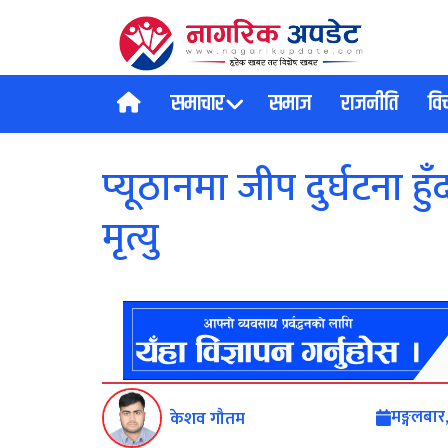
समाचार
समाज
राजनीति
वि
प्यूठानमा जीप दुर्घटना ह
मृत्यु
मङ्गलबार
केशव गौतम