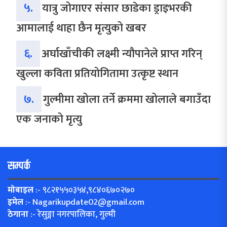
५.
यात्रु जोगाएर संसार छाडेका ड्राइभरकी
आमालाई थाहा छैन मृत्युको खबर
६.
अर्घाखाँचीकी लक्ष्मी न्यौपानेले प्राप्त गरिन्
खुल्ला कविता प्रतियोगितामा उत्कृष्ट स्थान
७.
गुल्मीमा खोला तर्ने क्रममा खोलाले बगाउँदा
एक जनाको मृत्यु
सम्पर्क
मोबाइल
:- ९८२१५५०३५४,९८४०६७०२७०
इमेल
:-
Nagarikupdate02@gmail.com
ठेगाना
:- रेसुङ्गा नगरपालिका, गुल्मी