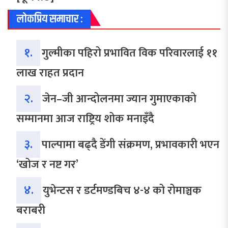
लोकप्रिय समाचार :
१.
गुल्मीका पहिरो प्रभावित विक परिवारलाई ११
लाख राहत प्रदान
२.
जेन–जी आन्दोलनमा ज्यान गुमाएकाको
सम्मानमा आज राष्ट्रिय शोक मनाइँदै
३.
पाल्पामा बढ्दै डेंगी संक्रमण, प्रभावकारी भएन
‘खोज र नष्ट गर’
४.
युभेन्टस र डर्टमण्डबिच ४-४ को रोमाञ्चक
बराबरी