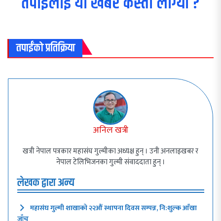
तपाईलाई यो खबर कस्तो लाग्यो ?
तपाईंको प्रतिक्रिया
अनिल खत्री
खत्री नेपाल पत्रकार महासंघ गुल्मीका अध्यक्ष हुन् । उनी अनलाइखबर र
नेपाल टेलिभिजनका गुल्मी संवाददाता हुन् ।
लेखक द्वारा अन्य
महासंघ गुल्मी शाखाको २२औं स्थापना दिवस सम्पन्न, नि:शुल्क आँखा
जाँच