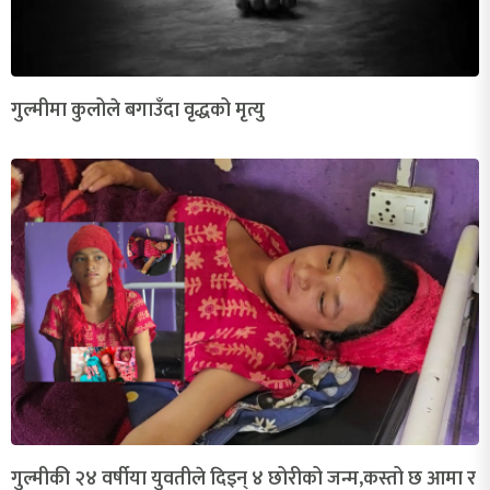
गुल्मीमा कुलोले बगाउँदा वृद्धको मृत्यु
गुल्मीकी २४ वर्षीया युवतीले दिइन् ४ छोरीको जन्म,कस्तो छ आमा र