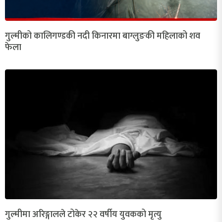
गुल्मीको कालिगण्डकी नदी किनारमा बाग्लुङकी महिलाको शव
फेला
गुल्मीमा अरिङ्गालले टोकेर २२ वर्षीय युवकको मृत्यु